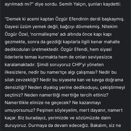
ayrılmadı mı?” diye sordu. Semih Yalçın, şunları kaydetti:
“Demek ki acemi kaptan Özgür Efendinin derdi başkaymış.
Gayesi üzüm yemek değil, bağcıyı dövmekmiş. Nitekim
Özgür Özel, ‘normalleşme’ adı altında önce kapı kapı
gezmekte, sonra da gezdiği kapılarla ilgili kenar mahalle
dedikoduları üretmektedir. Özgür Efendi, hem siyasi
liderlerle temas kurmakta hem de onları seviyesizce
karalamaktadır. Şimdi soruyoruz CHP’yi yöneten
ilkesizlere, nedir bu namertçe algı çalışması? Nedir bu
silah zevzekliği? Nedir bu siyasete kan ve kavga doğrama
densizliği? Neden diyalog yerine dedikoduyu, çekiştirmeyi
seçtiniz? Neden namertliği mertliğe tercih ettiniz?
Namertlikle elinize ne geçecek? Ne kazanmayı
umuyorsunuz? Peşinen söyleyelim, mert dayanır, namert
kaçar. Biz buradayız, yerimizde ve sözümüzde daim
duruyoruz. Durmaya da devam edeceğiz. Bakalım, siz ne