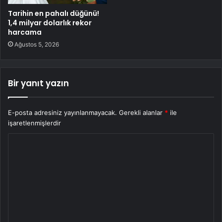
Tarihin en pahalı düğünü!
1,4 milyar dolarlık rekor
harcama
Ağustos 5, 2026
Bir yanıt yazın
E-posta adresiniz yayınlanmayacak.
Gerekli alanlar
*
ile
işaretlenmişlerdir
Y
o
r
u
m
*