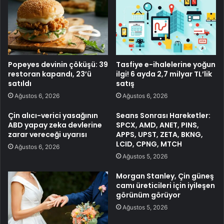
Popeyes devinin çöküşü: 39
Tasfiye e-ihalelerine yoğun
restoran kapandı, 23’ü
ilgi! 6 ayda 2,7 milyar TL’lik
satıldı
satış
Ağustos 6, 2026
Ağustos 6, 2026
Çin alıcı-verici yasağının
Seans Sonrası Hareketler:
ABD yapay zeka devlerine
SPCX, AMD, ANET, PINS,
zarar vereceği uyarısı
APPS, UPST, ZETA, BKNG,
LCID, CPNG, MTCH
Ağustos 6, 2026
Ağustos 5, 2026
Morgan Stanley, Çin güneş
camı üreticileri için iyileşen
görünüm görüyor
Ağustos 5, 2026