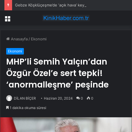
Gebze Köşklüçeşme’de ‘açık hava’ keyif
Menü
Anasayfa
/
Ekonomi
Ekonomi
MHP’li Semih Yalçın’dan
Özgür Özel’e sert tepki!
‘anormalleşme’ peşinde
DİLAN BİÇER
Haziran 20, 2024
0
0
1 dakika okuma süresi