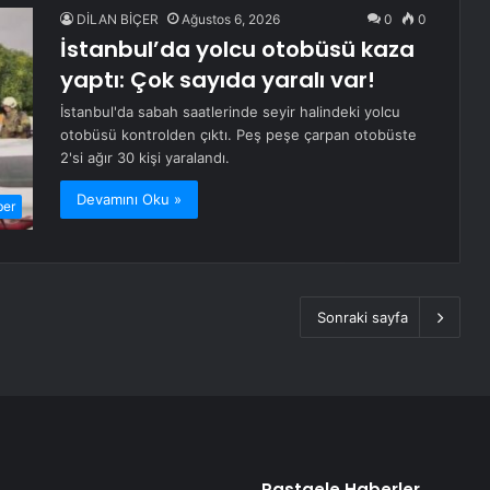
DİLAN BİÇER
Ağustos 6, 2026
0
0
İstanbul’da yolcu otobüsü kaza
yaptı: Çok sayıda yaralı var!
İstanbul'da sabah saatlerinde seyir halindeki yolcu
otobüsü kontrolden çıktı. Peş peşe çarpan otobüste
2'si ağır 30 kişi yaralandı.
Devamını Oku »
ber
Sonraki sayfa
Rastgele Haberler