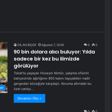
DİLAN BİÇER
Ağustos 7, 2026
0
0
90 bin dolara alıcı buluyor: Yılda
sadece bir kez bu ilimizde
görülüyor
Tokat’ta yaşayan Hüseyin Kömür, çalışma ofisinin
bahçesinde ağırlığının 850 katını taşıyabilen nadir
gergedan böceğiyle karşılaştı. Koruma altındaki bu
ber
özel canlıyı…
Devamını Oku »
0
0