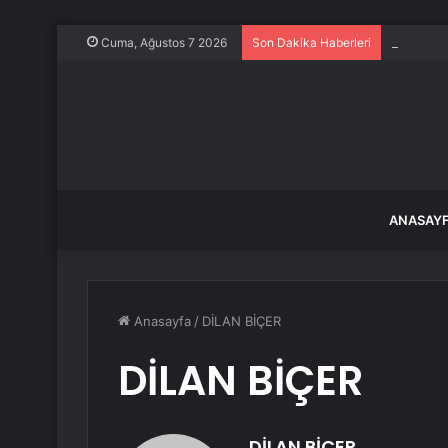
Kurtulmuş
Cuma, Ağustos 7 2026
Son Dakika Haberleri
ANASAY
Anasayfa
/
DİLAN BİÇER
DİLAN BİÇER
DİLAN BİÇER