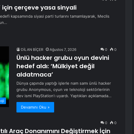
 için çerçeve yasa sinyali
fi kapsamında siyasi parti turlarını tamamlayarak, Meclis
nun…
DİLAN BİÇER
Ağustos 7, 2026
0
0
Ünlü hacker grubu oyun devini
hedef aldı: ‘Mülkiyet değil
aldatmaca’
Dünya çapında yaptığı işlerle nam samı ünlü hacker
grubu Anonymous, oyun ve teknoloji sektörlerinin
dev ismi PlayStation'ı uyardı. Yaptıkları açıklamada…
oji
Devamını Oku »
0
0
tılı Araç Donanımını Değiştirmek İçin