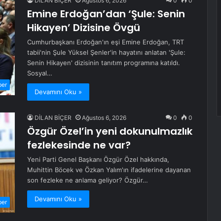
DİLAN BİÇER
Ağustos 6, 2026
0
0
Emine Erdoğan’dan ‘Şule: Senin
Hikayen’ Dizisine Övgü
Cumhurbaşkanı Erdoğan'ın eşi Emine Erdoğan, TRT
tabii'nin Şule Yüksel Şenler'in hayatını anlatan 'Şule:
Senin Hikayen' dizisinin tanıtım programına katıldı.
Sosyal…
ber
Devamını Oku »
DİLAN BİÇER
Ağustos 6, 2026
0
0
Özgür Özel’in yeni dokunulmazlık
fezlekesinde ne var?
Yeni Parti Genel Başkanı Özgür Özel hakkında,
Muhittin Böcek ve Özkan Yalım'ın ifadelerine dayanan
son fezleke ne anlama geliyor? Özgür…
Devamını Oku »
ber