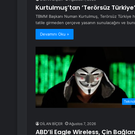
Kurtulmuş’tan ‘Terörsüz Türkiye’
TBMM Başkanı Numan Kurtulmuş, Terörsüz Türkiye hede
tatile girmeden çerçeve yasanın sunulacağını ve bu
Devamını Oku »
Teknol
DİLAN BİÇER
Ağustos 7, 2026
ABD’li Eagle Wireless, Çin Bağlan