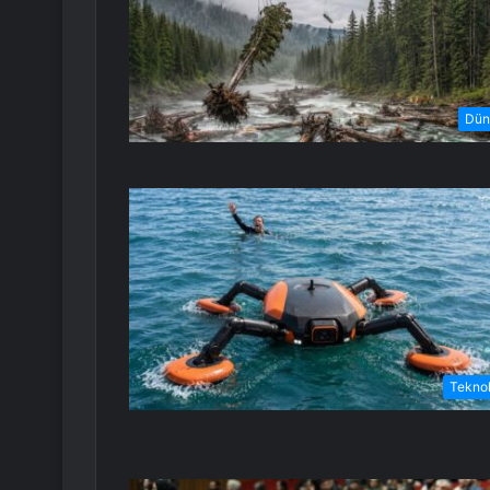
Dün
Teknol