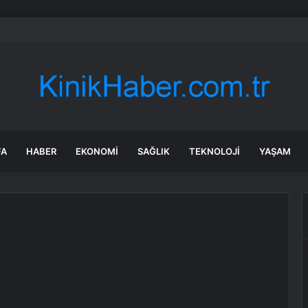
’tan ‘Terörsüz Türkiye’ için çerçeve yasa sinyali
FA
HABER
EKONOMI
SAĞLIK
TEKNOLOJI
YAŞAM