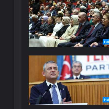
Ha
Ha