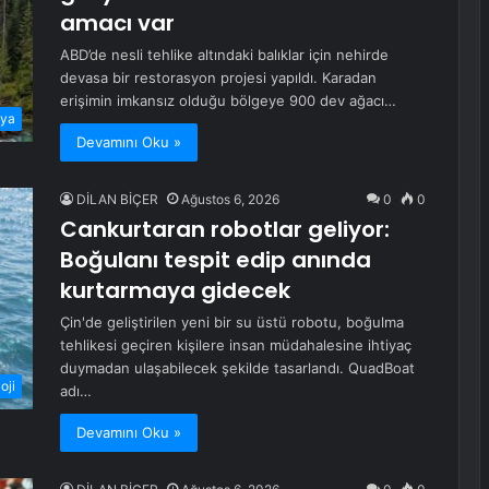
amacı var
ABD’de nesli tehlike altındaki balıklar için nehirde
devasa bir restorasyon projesi yapıldı. Karadan
erişimin imkansız olduğu bölgeye 900 dev ağacı…
ya
Devamını Oku »
DİLAN BİÇER
Ağustos 6, 2026
0
0
Cankurtaran robotlar geliyor:
Boğulanı tespit edip anında
kurtarmaya gidecek
Çin'de geliştirilen yeni bir su üstü robotu, boğulma
tehlikesi geçiren kişilere insan müdahalesine ihtiyaç
duymadan ulaşabilecek şekilde tasarlandı. QuadBoat
oji
adı…
Devamını Oku »