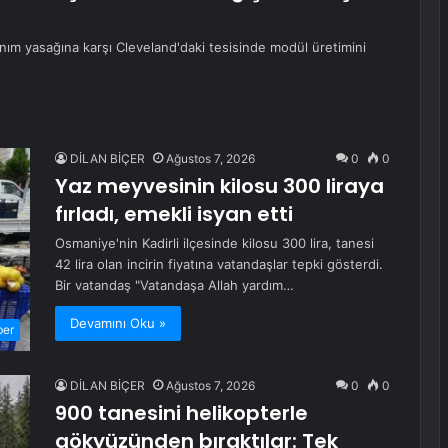
anım yasağına karşı Cleveland'daki tesisinde modül üretimini
DİLAN BİÇER
Ağustos 7, 2026
0
0
Yaz meyvesinin kilosu 300 liraya
fırladı, emekli isyan etti
Osmaniye'nin Kadirli ilçesinde kilosu 300 lira, tanesi
42 lira olan incirin fiyatına vatandaşlar tepki gösterdi.
Bir vatandaş "Vatandaşa Allah yardım…
Devamını Oku »
ber
DİLAN BİÇER
Ağustos 7, 2026
0
0
900 tanesini helikopterle
gökyüzünden bıraktılar: Tek