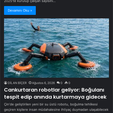
2025'te kurulup çalışan sayısını…
Devamını Oku »
DİLAN BİÇER
Ağustos 6, 2026
0
0
Cankurtaran robotlar geliyor: Boğulanı
tespit edip anında kurtarmaya gidecek
Çin'de geliştirilen yeni bir su üstü robotu, boğulma tehlikesi
geçiren kişilere insan müdahalesine ihtiyaç duymadan ulaşabilecek