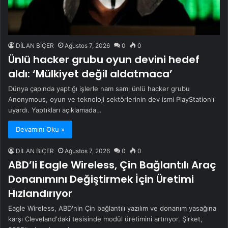
DİLAN BİÇER
Ağustos 7, 2026
0
0
Ünlü hacker grubu oyun devini hedef
aldı: ‘Mülkiyet değil aldatmaca’
Dünya çapında yaptığı işlerle nam samı ünlü hacker grubu
Anonymous, oyun ve teknoloji sektörlerinin dev ismi PlayStation'ı
uyardı. Yaptıkları açıklamada…
Devamını Oku »
DİLAN BİÇER
Ağustos 7, 2026
0
0
ABD’li Eagle Wireless, Çin Bağlantılı Araç
Donanımını Değiştirmek İçin Üretimi
Hızlandırıyor
Eagle Wireless, ABD'nin Çin bağlantılı yazılım ve donanım yasağına
karşı Cleveland'daki tesisinde modül üretimini artırıyor. Şirket,