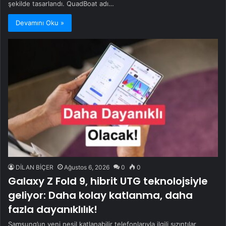
şekilde tasarlandı. QuadBoat adı…
Devamını Oku »
DİLAN BİÇER
Ağustos 6, 2026
0
0
Galaxy Z Fold 9, hibrit UTG teknolojsiyle
geliyor: Daha kolay katlanma, daha
fazla dayanıklılık!
Samsung’un yeni nesil katlanabilir telefonlarıyla ilgili sızıntılar