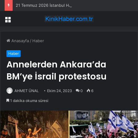
21 Temmuz 2026 İstanbul HAVA DURUMU! Yarın İstanbul’da hava nasıl olacak, yağış var mı?
Menü
Anasayfa
/
Haber
Haber
Annelerden Ankara’da
BM’ye İsrail protestosu
AHMET ÜNAL
Ekim 24, 2023
0
6
1 dakika okuma süresi