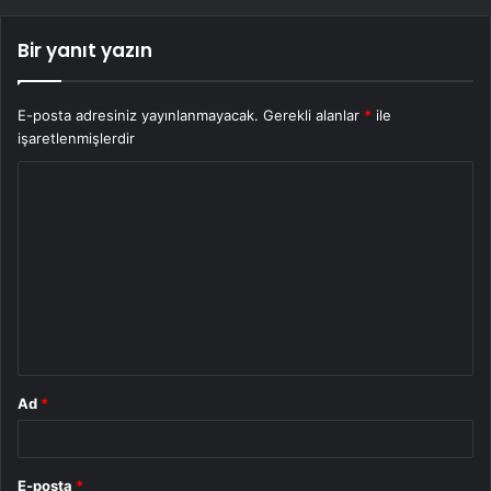
Bir yanıt yazın
E-posta adresiniz yayınlanmayacak.
Gerekli alanlar
*
ile
işaretlenmişlerdir
Y
o
r
u
m
*
Ad
*
E-posta
*