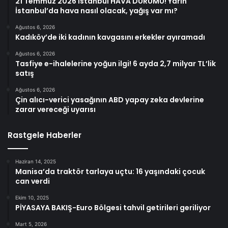
21 Temmuz 2026 İstanbul HAVA DURUMU! Yarın
İstanbul’da hava nasıl olacak, yağış var mı?
Ağustos 6, 2026
Kadıköy’de iki kadının kavgasını erkekler ayıramadı
Ağustos 6, 2026
Tasfiye e-ihalelerine yoğun ilgi! 6 ayda 2,7 milyar TL’lik
satış
Ağustos 6, 2026
Çin alıcı-verici yasağının ABD yapay zeka devlerine
zarar vereceği uyarısı
Rastgele Haberler
Haziran 14, 2025
Manisa’da traktör tarlaya uçtu: 16 yaşındaki çocuk
can verdi
Ekim 10, 2025
PİYASAYA BAKIŞ-Euro Bölgesi tahvil getirileri geriliyor
Mart 5, 2026