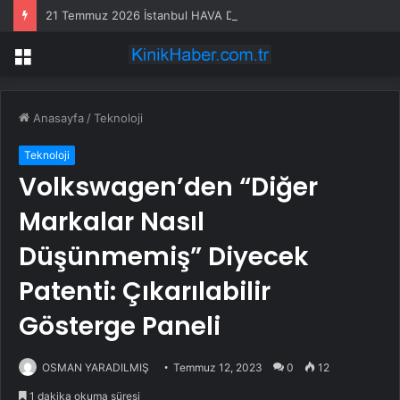
21 Temmuz 2026 İstanbul HAVA DURUMU! Yarın İstanbul’da hava nasıl olacak, yağış var mı?
Menü
Anasayfa
/
Teknoloji
Teknoloji
Volkswagen’den “Diğer
Markalar Nasıl
Düşünmemiş” Diyecek
Patenti: Çıkarılabilir
Gösterge Paneli
OSMAN YARADILMIŞ
Temmuz 12, 2023
0
12
1 dakika okuma süresi