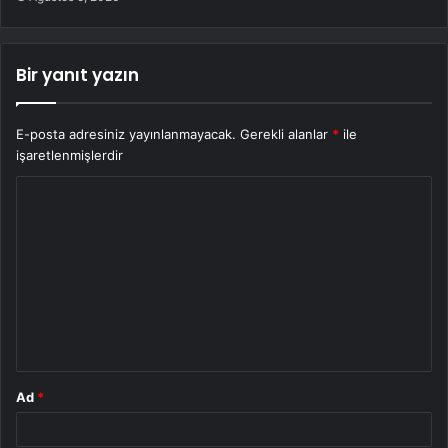
Bir yanıt yazın
E-posta adresiniz yayınlanmayacak.
Gerekli alanlar
*
ile
işaretlenmişlerdir
Y
o
r
u
m
*
Ad
*