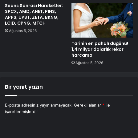
Seans Sonrası Hareketler:
SPCX, AMD, ANET, PINS,
APPS, UPST, ZETA, BKNG,
LCID, CPNG, MTCH
Ağustos 5, 2026
Tarihin en pahalı düğünü!
1,4 milyar dolarlık rekor
harcama
Ağustos 5, 2026
Bir yanıt yazın
E-posta adresiniz yayınlanmayacak.
Gerekli alanlar
*
ile
işaretlenmişlerdir
Y
o