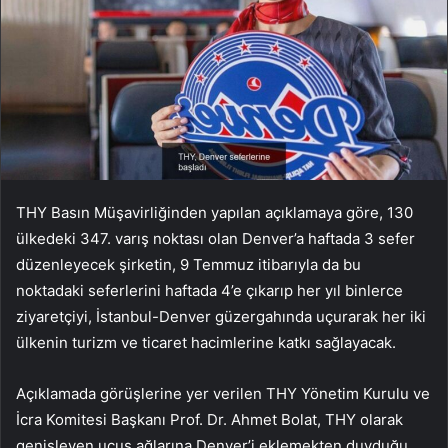
THY Basın Müşavirliğinden yapılan açıklamaya göre, 130
ülkedeki 347. varış noktası olan Denver’a haftada 3 sefer
düzenleyecek şirketin, 9 Temmuz itibarıyla da bu
noktadaki seferlerini haftada 4’e çıkarıp her yıl binlerce
ziyaretçiyi, İstanbul-Denver güzergahında uçurarak her iki
ülkenin turizm ve ticaret hacimlerine katkı sağlayacak.
Açıklamada görüşlerine yer verilen THY Yönetim Kurulu ve
İcra Komitesi Başkanı Prof. Dr. Ahmet Bolat, THY olarak
genişleyen uçuş ağlarına Denver’i eklemekten duyduğu