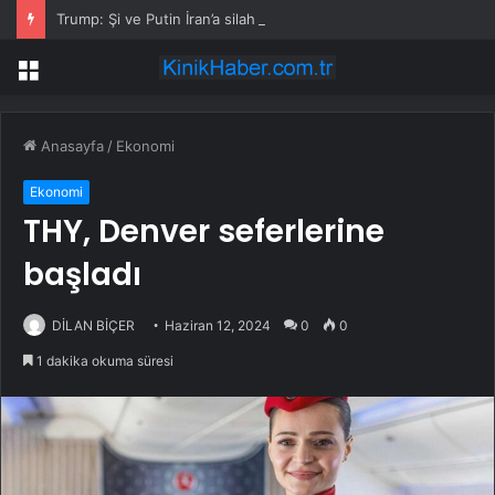
Trump: Şi ve Putin İran’a silah satmayacaklarını söyledi
Menü
Anasayfa
/
Ekonomi
Ekonomi
THY, Denver seferlerine
başladı
DİLAN BİÇER
Haziran 12, 2024
0
0
1 dakika okuma süresi