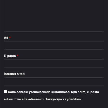
r
u
m
*
Ad
*
E-posta
*
İnternet sitesi
Daha sonraki yorumlarımda kullanılması için adım, e-posta
adresim ve site adresim bu tarayıcıya kaydedilsin.