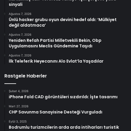
sinyali
Ağustos 7, 2026
Ünlü hacker grubu oyun devini hedef aldı: ‘Mülkiyet
değil aldatmaca’
Ağustos 7, 2026
Yeniden Refah Partisi Milletvekili Bekin, Obp
Uygulamasını Meclis Gündemine Taşıdı
Ağustos 7, 2026
İlk Teleferik Heyecanını Alo Evlat’la Yaşadılar
Rastgele Haberler
Şubat 4, 2026
iPhone Fold CAD görüntüleri sızdırıldı: İşte tasarımı
Mart 27, 2026
CHP Savunma Sanayisine Desteği Vurguladı
Eylül 3, 2025
Bodrumlu turizmcilerin arda arda intiharları turistik