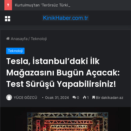
Kurtulmuş’tan ‘Terörsüz Türkiye’ için çerçeve yasa sinyali
Menü
Anasayfa
/
Teknoloji
Teknoloji
Tesla, İstanbul’daki İlk
Mağazasını Bugün Açacak:
Test Sürüşü Yapabilirsiniz!
YÜCE GÖZCÜ
Ocak 31, 2024
0
1
Bir dakikadan az