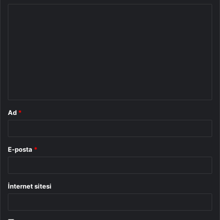
Y
o
r
u
m
*
Ad
*
E-posta
*
İnternet sitesi