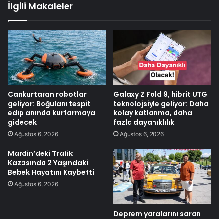
İlgili Makaleler
Cankurtaran robotlar
Galaxy Z Fold 9, hibrit UTG
geliyor: Boğulanı tespit
teknolojsiyle geliyor: Daha
edip anında kurtarmaya
kolay katlanma, daha
gidecek
fazla dayanıklılık!
Ağustos 6, 2026
Ağustos 6, 2026
Mardin’deki Trafik
Kazasında 2 Yaşındaki
Bebek Hayatını Kaybetti
Ağustos 6, 2026
Deprem yaralarını saran