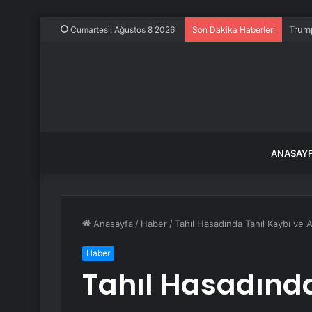
Trump
Cumartesi, Ağustos 8 2026
Son Dakika Haberleri
ANASAY
Anasayfa
/
Haber
/
Tahıl Hasadında Tahıl Kaybı ve 
Haber
Tahıl Hasadında