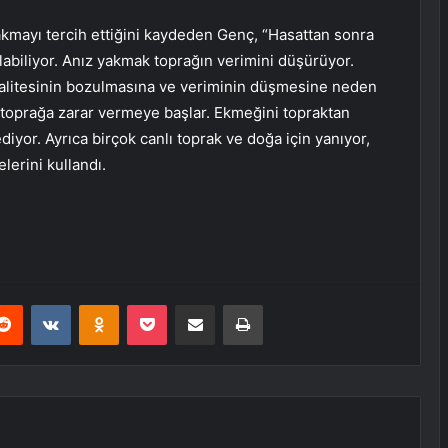
yakmayı tercih ettiğini kaydeden Genç, “Hasattan sonra
ılabiliyor. Anız yakmak toprağın verimini düşürüyor.
n kalitesinin bozulmasına ve veriminin düşmesine neden
 toprağa zarar vermeye başlar. Ekmeğini topraktan
diyor. Ayrıca birçok canlı toprak ve doğa için yanıyor,
elerini kullandı.
erest
Reddit
VKontakte
Odnoklassniki
Pocket
E-Posta ile paylaş
Yazdır