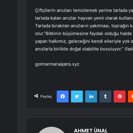
Çiftçilerin anızları temizlemek yerine tarlada 
tarlada kalan anızlar hayvan yemi olarak kullan
Tarlada bırakılan anızların yakılması, toprağı
olur.”Bitkinin büyümesine faydalı olduğu halde
yapan halkımız, geleceğini kendi elleriyle yok e
anızlarla birlikte doğal stabilite bozuluyor.” ifad
golmarmaraajans.xyz
Facebook
Twitter
LinkedIn
Tumblr
Pint
Paylaş
AHMET ÜNAL