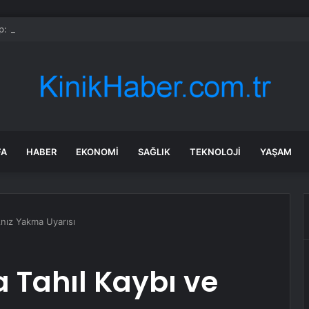
: Şi ve Putin İran’a silah satmayacaklarını söyledi
FA
HABER
EKONOMI
SAĞLIK
TEKNOLOJI
YAŞAM
Anız Yakma Uyarısı
 Tahıl Kaybı ve