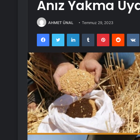
Anız Yakma Uya
AHMET ÜNAL
Temmuz 29, 2023
Facebook
Twitter
LinkedIn
Tumblr
Pinterest
Reddit