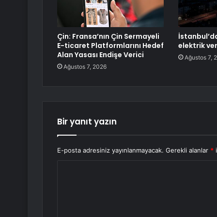
Çin: Fransa’nın Çin Sermayeli
İstanbul’da
E-ticaret Platformlarını Hedef
elektrik v
Alan Yasası Endişe Verici
Ağustos 7, 
Ağustos 7, 2026
Bir yanıt yazın
E-posta adresiniz yayınlanmayacak.
Gerekli alanlar
*
i
Y
o
r
u