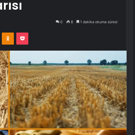
rısı
0
8
1 dakika okuma süresi
VKontakte
Odnoklassniki
Pocket