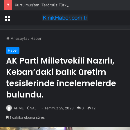
Kurtulmuş’tan ‘Terörsüz Türkiye’ için çerçeve yasa sinyali
Menü
Anasayfa
/
Haber
Haber
AK Parti Milletvekili Nazırlı,
Keban’daki balık üretim
tesislerinde incelemelerde
bulundu.
AHMET ÜNAL
Temmuz 29, 2023
0
12
1 dakika okuma süresi