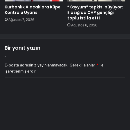
Kurbanlık Alacaklara Küpe
“Kayyum” tepkisi büyüyor:
Kontrolü Uyarısı
Elazığ’da CHP gençliği
toplu istifa etti
Ağustos 7, 2026
Ağustos 6, 2026
Bir yanıt yazın
E-posta adresiniz yayınlanmayacak.
Gerekli alanlar
*
ile
işaretlenmişlerdir
Y
o
r
u
m
*