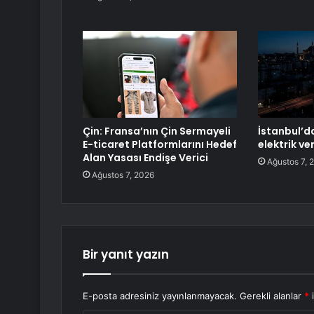
Çin: Fransa’nın Çin Sermayeli
İstanbul’da
E-ticaret Platformlarını Hedef
elektrik v
Alan Yasası Endişe Verici
Ağustos 7, 
Ağustos 7, 2026
Bir yanıt yazın
E-posta adresiniz yayınlanmayacak.
Gerekli alanlar
*
i