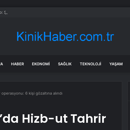
: Şi ve Putin İran’a silah satmayacaklarını söyledi
FA
HABER
EKONOMI
SAĞLIK
TEKNOLOJI
YAŞAM
r operasyonu: 6 kişi gözaltına alındı
’da Hizb-ut Tahrir