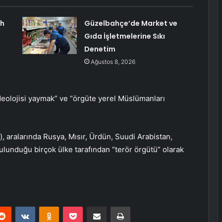
ah
Güzelbahçe’de Market ve
Gıda İşletmelerine Sıkı
Denetim
Ağustos 8, 2026
ideolojisi yaymak” ve “örgüte yerel Müslümanları
i), aralarında Rusya, Mısır, Ürdün, Suudi Arabistan,
ulunduğu birçok ülke tarafından “terör örgütü” olarak
erest
Reddit
VKontakte
Odnoklassniki
Pocket
E-Posta ile paylaş
Yazdır