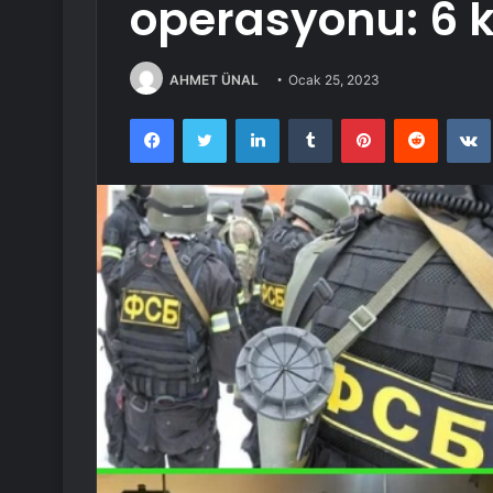
operasyonu: 6 ki
AHMET ÜNAL
Ocak 25, 2023
Facebook
Twitter
LinkedIn
Tumblr
Pinterest
Reddit