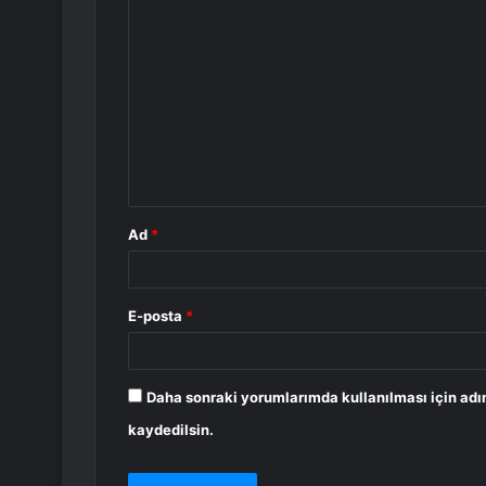
Y
o
r
u
m
*
Ad
*
E-posta
*
Daha sonraki yorumlarımda kullanılması için adı
kaydedilsin.