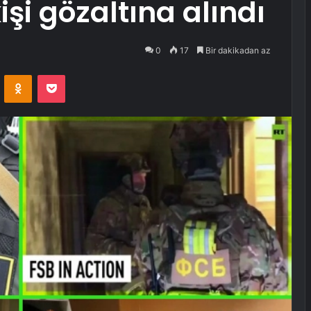
şi gözaltına alındı
0
17
Bir dakikadan az
VKontakte
Odnoklassniki
Pocket