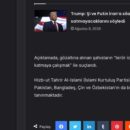
Trump: Şi ve Putin İran’a sil
satmayacaklarını söyledi
Ağustos 8, 2026
Açıklamada, gözaltına alınan şahısların “terör 
katmaya çalışmak” ile suçlandı.
Hizb-ut Tahrir Al-Islami (İslami Kurtuluş Partis
Pakistan, Bangladeş, Çin ve Özbekistan’ın da b
tanınmaktadır.
Facebook
Twitter
LinkedIn
Tumblr
Pint
Paylaş