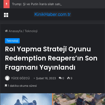
Trump: Şi ve Putin İran’a silah satmayacaklarını söyledi
Menü
Anasayfa
/
Teknoloji
Teknoloji
Rol Yapma Strateji Oyunu
Redemption Reapers’ın Son
Fragmanı Yayınlandı
YÜCE GÖZCÜ
Şubat 16, 2023
0
9
1 dakika okuma süresi