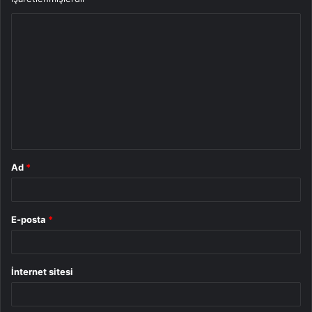
Y
o
r
u
m
*
Ad
*
E-posta
*
İnternet sitesi