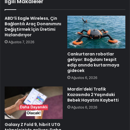
İlgili Makaleler
ABD’li Eagle Wireless, Çin
Bağlantılı Araç Donanımını
Değiştirmek İçin Üretimi
Hızlandırıyor
Ağustos 7, 2026
Cankurtaran robotlar
geliyor: Boğulanı tespit
edip anında kurtarmaya
gidecek
Ağustos 6, 2026
Mardin’deki Trafik
Kazasında 2 Yaşındaki
Bebek Hayatını Kaybetti
Ağustos 6, 2026
Galaxy Z Fold 9, hibrit UTG