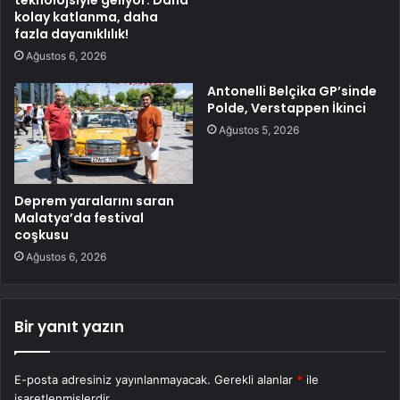
teknolojsiyle geliyor: Daha
kolay katlanma, daha
fazla dayanıklılık!
Ağustos 6, 2026
Antonelli Belçika GP’sinde
Polde, Verstappen İkinci
Ağustos 5, 2026
Deprem yaralarını saran
Malatya’da festival
coşkusu
Ağustos 6, 2026
Bir yanıt yazın
E-posta adresiniz yayınlanmayacak.
Gerekli alanlar
*
ile
işaretlenmişlerdir