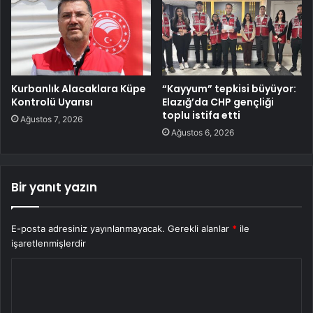
Kurbanlık Alacaklara Küpe
“Kayyum” tepkisi büyüyor:
Kontrolü Uyarısı
Elazığ’da CHP gençliği
toplu istifa etti
Ağustos 7, 2026
Ağustos 6, 2026
Bir yanıt yazın
E-posta adresiniz yayınlanmayacak.
Gerekli alanlar
*
ile
işaretlenmişlerdir
Y
o
r