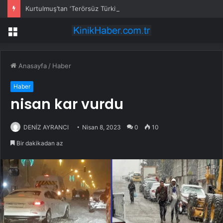
Kurtulmuş’tan ‘Terörsüz Türkiye’ için çerçeve yasa sinyali
Menü
Anasayfa
/
Haber
Haber
nisan kar vurdu
DENİZ AYRANCI
Nisan 8, 2023
0
10
Bir dakikadan az