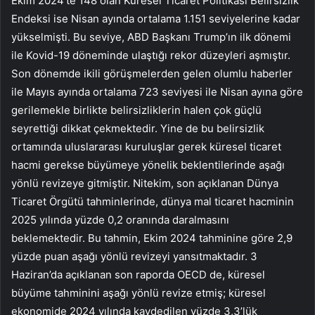
Ekim 2024’te 148 olan Küresel Ticaret Politikası Belirsizlik
Endeksi ise Nisan ayında ortalama 1.151 seviyelerine kadar
yükselmişti. Bu seviye, ABD Başkanı Trump’ın ilk dönemi
ile Kovid-19 döneminde ulaştığı rekor düzeyleri aşmıştır.
Son dönemde ikili görüşmelerden gelen olumlu haberler
ile Mayıs ayında ortalama 723 seviyesi ile Nisan ayına göre
gerilemekle birlikte belirsizliklerin halen çok güçlü
seyrettiği dikkat çekmektedir. Yine de bu belirsizlik
ortamında uluslararası kuruluşlar gerek küresel ticaret
hacmi gerekse büyümeye yönelik beklentilerinde aşağı
yönlü revizeye gitmiştir. Nitekim, son açıklanan Dünya
Ticaret Örgütü tahminlerinde, dünya mal ticaret hacminin
2025 yılında yüzde 0,2 oranında daralmasını
beklemektedir. Bu tahmin, Ekim 2024 tahminine göre 2,9
yüzde puan aşağı yönlü revizeyi yansıtmaktadır. 3
Haziran’da açıklanan son raporda OECD de, küresel
büyüme tahminini aşağı yönlü revize etmiş; küresel
ekonomide 2024 yılında kaydedilen yüzde 3,3’lük