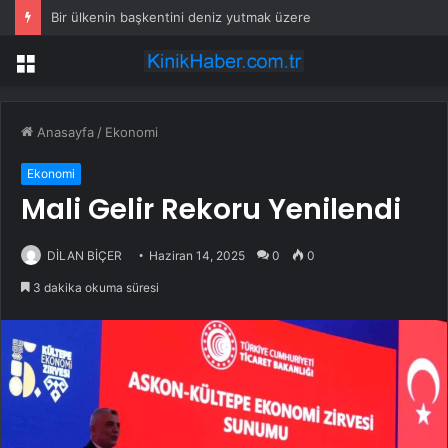
Bir ülkenin başkentini deniz yutmak üzere
Menü
Anasayfa
/
Ekonomi
Ekonomi
Mali Gelir Rekoru Yenilendi
DİLAN BİÇER
Haziran 14, 2025
0
0
3 dakika okuma süresi