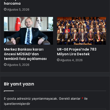
harcama
Ağustos 5, 2026
Merkez Bankası kararı
UR-GE Projesi’nde 783
öncesi MÜSİAD’dan
Milyon Lira Destek
temkinli faiz açıklaması
Ağustos 4, 2026
Ağustos 5, 2026
Bir yanıt yazın
E-posta adresiniz yayınlanmayacak.
Gerekli alanlar
*
ile
işaretlenmişlerdir