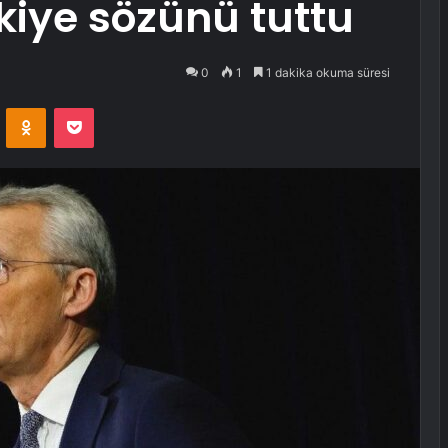
kiye sözünü tuttu
0
1
1 dakika okuma süresi
VKontakte
Odnoklassniki
Pocket