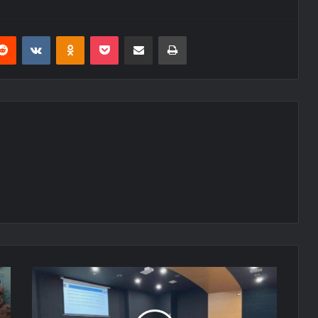
erest
Reddit
VKontakte
Odnoklassniki
Pocket
E-Posta ile paylaş
Yazdır