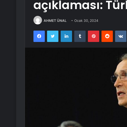
açıklaması: Tür
AHMET ÜNAL
Ocak 30, 2024
Facebook
Twitter
LinkedIn
Tumblr
Pinterest
Reddit