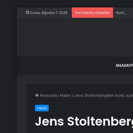
Kurtulmuş
Cuma, Ağustos 7 2026
Son Dakika Haberleri
ANASAY
Anasayfa
/
Haber
/
Jens Stoltenberg’den İsveç açık
Haber
Jens Stoltenber