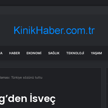
’tan ‘Terörsüz Türkiye’ için çerçeve yasa sinyali
FA
HABER
EKONOMI
SAĞLIK
TEKNOLOJI
YAŞAM
laması: Türkiye sözünü tuttu
g’den İsveç