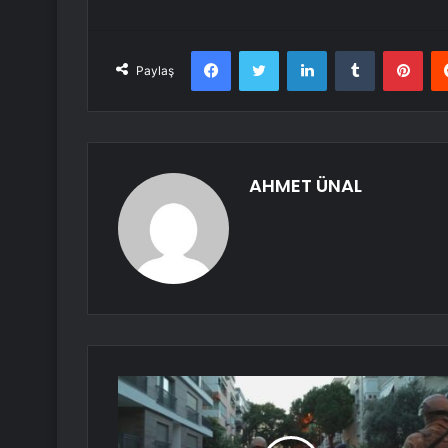
Facebook
Twitter
LinkedIn
Tumblr
Pint
Paylaş
AHMET ÜNAL