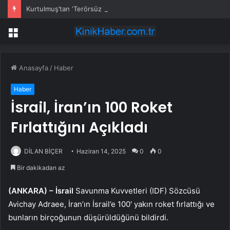
Kurtulmuş’tan ‘Terörsüz Türkiye’ için çerçeve yasa sinyali
Menü
Anasayfa
/
Haber
Haber
İsrail, İran’ın 100 Roket
Fırlattığını Açıkladı
DİLAN BİÇER
Haziran 14, 2025
0
0
Bir dakikadan az
(ANKARA) –
İsrail
Savunma Kuvvetleri (IDF) Sözcüsü
Avichay Adraee, İran’ın İsrail’e 100′ yakın roket fırlattığı ve
bunların birçoğunun düşürüldüğünü bildirdi.