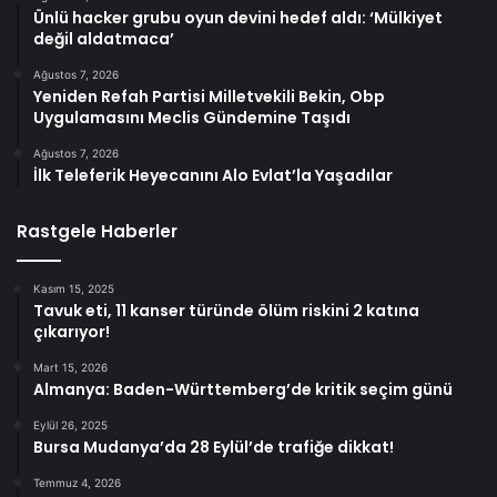
Ünlü hacker grubu oyun devini hedef aldı: ‘Mülkiyet
değil aldatmaca’
Ağustos 7, 2026
Yeniden Refah Partisi Milletvekili Bekin, Obp
Uygulamasını Meclis Gündemine Taşıdı
Ağustos 7, 2026
İlk Teleferik Heyecanını Alo Evlat’la Yaşadılar
Rastgele Haberler
Kasım 15, 2025
Tavuk eti, 11 kanser türünde ölüm riskini 2 katına
çıkarıyor!
Mart 15, 2026
Almanya: Baden-Württemberg’de kritik seçim günü
Eylül 26, 2025
Bursa Mudanya’da 28 Eylül’de trafiğe dikkat!
Temmuz 4, 2026