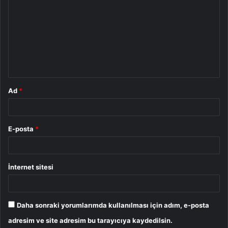
o
r
u
m
*
Ad
*
E-posta
*
İnternet sitesi
Daha sonraki yorumlarımda kullanılması için adım, e-posta
adresim ve site adresim bu tarayıcıya kaydedilsin.