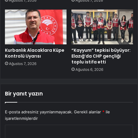
Ağustos 7, 2026
Ağustos 7, 2026
Kurbanlık Alacaklara Küpe
“Kayyum” tepkisi büyüyor:
Kontrolü Uyarısı
Elazığ’da CHP gençliği
toplu istifa etti
Ağustos 7, 2026
Ağustos 6, 2026
Bir yanıt yazın
E-posta adresiniz yayınlanmayacak.
Gerekli alanlar
*
ile
işaretlenmişlerdir
Y