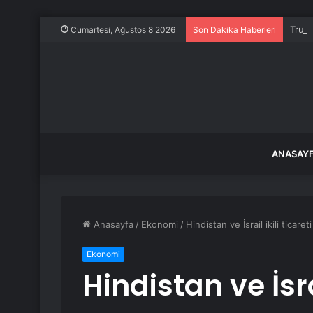
Trump
Cumartesi, Ağustos 8 2026
Son Dakika Haberleri
ANASAY
Anasayfa
/
Ekonomi
/
Hindistan ve İsrail ikili ticare
Ekonomi
Hindistan ve İsrai