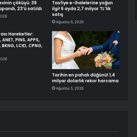
vinin çöküşü: 39
Tasfiye e-ihalelerine yoğun
pandı, 23’ü satıldı
ilgi! 6 ayda 2,7 milyar TL’lik
satış
2026
Ağustos 6, 2026
ası Hareketler:
 ANET, PINS, APPS,
, BKNG, LCID, CPNG,
2026
Tarihin en pahalı düğünü! 1,4
milyar dolarlık rekor harcama
Ağustos 5, 2026