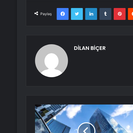
Facebook
Twitter
LinkedIn
Tumblr
Pint
Paylaş
DİLAN BİÇER