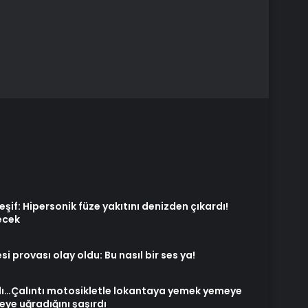
şif: Hipersonik füze yakıtını denizden çıkardı!
tecek
 provası olay oldu: Bu nasıl bir ses ya!
rdı…Çalıntı motosikletle lokantaya yemek yemeye
ye uğradığını şaşırdı