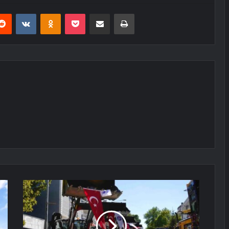
erest
Reddit
VKontakte
Odnoklassniki
Pocket
E-Posta ile paylaş
Yazdır