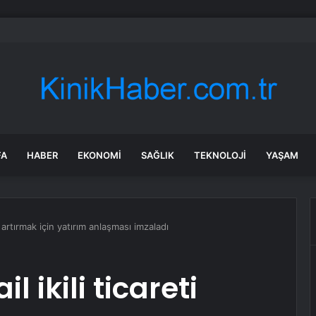
: Şi ve Putin İran’a silah satmayacaklarını söyledi
FA
HABER
EKONOMI
SAĞLIK
TEKNOLOJI
YAŞAM
ti artırmak için yatırım anlaşması imzaladı
l ikili ticareti