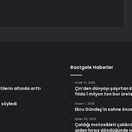
Rastgele Haberler
Aralık 11, 2025
lerin altında arttı
Çin’den dünyayı şaşırtan ke
Yılda 1 milyon ton bor üre
 söyledi
Kasım 1, 2025
Ebru Gündeş’in sahne öncesi
Nisan 25, 2024
Çaldığı motosikleti çaldı
giden hırsız döndüğünde ne