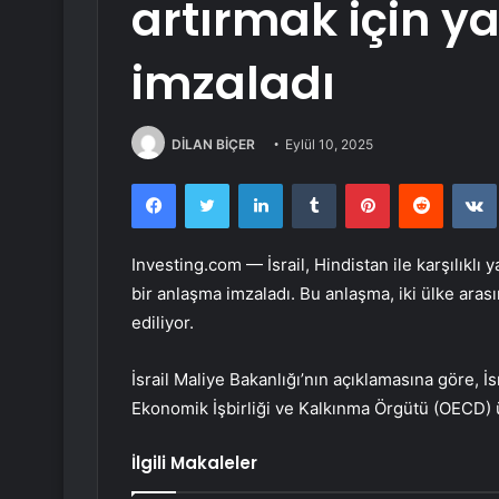
artırmak için y
imzaladı
DİLAN BİÇER
Eylül 10, 2025
Facebook
Twitter
LinkedIn
Tumblr
Pinterest
Reddit
Investing.com — İsrail, Hindistan ile karşılıklı
bir anlaşma imzaladı. Bu anlaşma, iki ülke aras
ediliyor.
İsrail Maliye Bakanlığı’nın açıklamasına göre, İs
Ekonomik İşbirliği ve Kalkınma Örgütü (OECD) ü
İlgili Makaleler