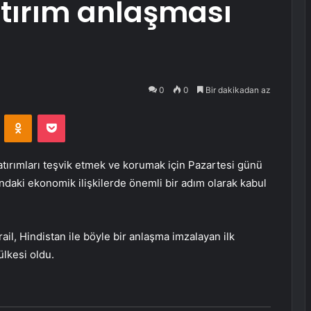
atırım anlaşması
0
0
Bir dakikadan az
VKontakte
Odnoklassniki
Pocket
 yatırımları teşvik etmek ve korumak için Pazartesi günü
ındaki ekonomik ilişkilerde önemli bir adım olarak kabul
rail, Hindistan ile böyle bir anlaşma imzalayan ilk
lkesi oldu.