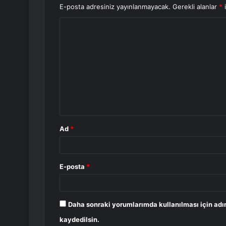
E-posta adresiniz yayınlanmayacak.
Gerekli alanlar
*
i
Y
o
r
u
m
*
Ad
*
E-posta
*
Daha sonraki yorumlarımda kullanılması için adı
kaydedilsin.