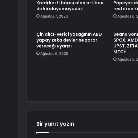
Kredi kartı borcu olan artık ev
Popeyes de
de kiralayamayacak
restoran ka
Ağustos 7, 2026
Ağustos 6, 
Çin alıcı-verici yasağının ABD
Seans Sonr
yapay zeka devlerine zarar
SPCX, AMD,
vereceği uyarısı
UPST, ZETA
MTCH
Ağustos 6, 2026
Ağustos 5, 
Bir yanıt yazın