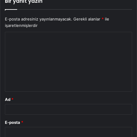
Bir yanıt yazın
E-posta adresiniz yayınlanmayacak.
Gerekli alanlar
*
ile
işaretlenmişlerdir
Y
o
r
u
m
*
Ad
*
E-posta
*