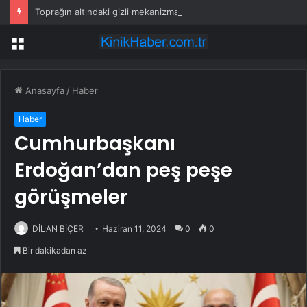
Toprağın altındaki gizli mekanizma keşfedildi: Tohumlar yağmuru duyabiliyormuş
Menü
Anasayfa
/
Haber
Haber
Cumhurbaşkanı
Erdoğan’dan peş peşe
görüşmeler
DİLAN BİÇER
Haziran 11, 2024
0
0
Bir dakikadan az