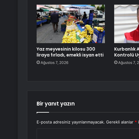
Yaz meyvesinin kilosu 300
Kurbanlık 
liraya fırladı, emekli isyan etti
Kontrolü U
Ağustos 7, 2026
Ağustos 7, 
Bir yanıt yazın
E-posta adresiniz yayınlanmayacak.
Gerekli alanlar
*
i
Y