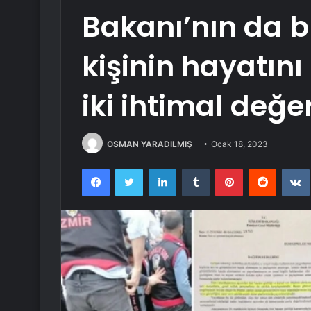
Bakanı’nın da 
kişinin hayatın
iki ihtimal değer
OSMAN YARADILMIŞ
Ocak 18, 2023
Facebook
Twitter
LinkedIn
Tumblr
Pinterest
Reddit