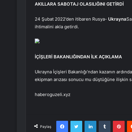
AKILLARA SABOTAJ OLASILIĞINI GETİRDİ
24 Şubat 2022’den itibaren Rusya-
Ukrayna
Sa
ihtimalini akla getirdi.
İÇİŞLERİ BAKANLIĞINDAN İLK AÇIKLAMA
Ukrayna İçişleri Bakanlığı’ndan kazanın ardında
ekipman arızası sonucu mu düştüğüne ilişkin so
haberoguzeli.xyz
Facebook
Twitter
LinkedIn
Tumblr
Pint
Paylaş