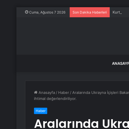
Kurtulmuş
Cuma, Ağustos 7 2026
Son Dakika Haberleri
ANASAY
Anasayfa
/
Haber
/
Aralarında Ukrayna İçişleri Baka
ihtimal değerlendiriliyor.
Haber
Aralarında Ukra