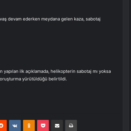
vaş devam ederken meydana gelen kaza, sabotaj
n yapılan ilk açıklamada, helikopterin sabotaj mı yoksa
ruşturma yürütüldüğü belirtildi.
erest
Reddit
VKontakte
Odnoklassniki
Pocket
E-Posta ile paylaş
Yazdır