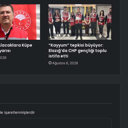
Alacaklara Küpe
“Kayyum” tepkisi büyüyor:
yarısı
Elazığ’da CHP gençliği toplu
istifa etti
2026
Ağustos 6, 2026
le işaretlenmişlerdir