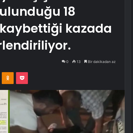
bulunduğu 18
ı kaybettiği kazada
lendiriliyor.
0
13
Bir dakikadan az
VKontakte
Odnoklassniki
Pocket