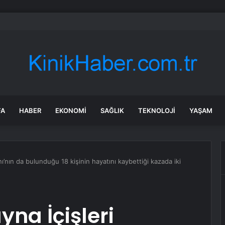
’tan ‘Terörsüz Türkiye’ için çerçeve yasa sinyali
FA
HABER
EKONOMI
SAĞLIK
TEKNOLOJI
YAŞAM
nı’nın da bulunduğu 18 kişinin hayatını kaybettiği kazada iki
yna İçişleri