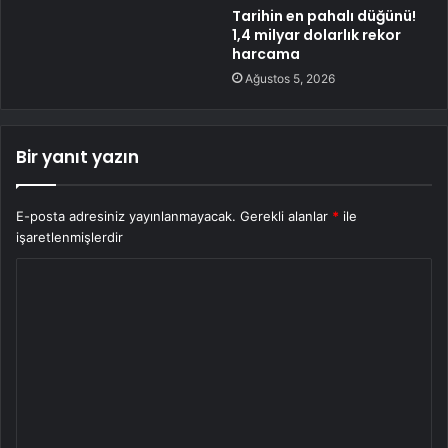
Tarihin en pahalı düğünü!
1,4 milyar dolarlık rekor
harcama
Ağustos 5, 2026
Bir yanıt yazın
E-posta adresiniz yayınlanmayacak.
Gerekli alanlar
*
ile
işaretlenmişlerdir
Y
o
r
u
m
*