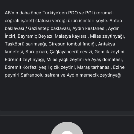
AB’nin daha önce Türkiye’den PDO ve PGI (korumalı
coğrafi işaret) statüsü verdiği ürün isimleri şöyle: Antep
baklavası / Gaziantep baklavası, Aydın kestanesi, Aydın
İnciri, Bayramiç Beyazı, Malatya kayısısı, Milas zeytinyağı,
Taşköprü sarımsağı, Giresun tombul fındığı, Antakya
künefesi, Suruç narı, Çağlayancerit cevizi, Gemlik zeytini,
Edremit zeytinyağı, Milas yağlı zeytini ve Ayaş domatesi,
Edremit Körfezi yeşil çizik zeytini, Maraş tarhanası, Ezine
peyniri Safranbolu safranı ve Aydın memecik zeytinyağı.