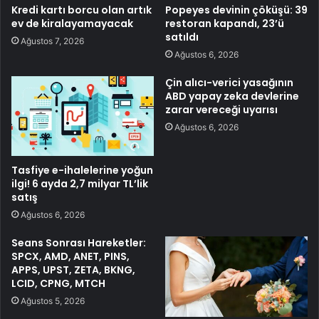
Kredi kartı borcu olan artık
Popeyes devinin çöküşü: 39
ev de kiralayamayacak
restoran kapandı, 23’ü
satıldı
Ağustos 7, 2026
Ağustos 6, 2026
Çin alıcı-verici yasağının
ABD yapay zeka devlerine
zarar vereceği uyarısı
Ağustos 6, 2026
Tasfiye e-ihalelerine yoğun
ilgi! 6 ayda 2,7 milyar TL’lik
satış
Ağustos 6, 2026
Seans Sonrası Hareketler:
SPCX, AMD, ANET, PINS,
APPS, UPST, ZETA, BKNG,
LCID, CPNG, MTCH
Ağustos 5, 2026