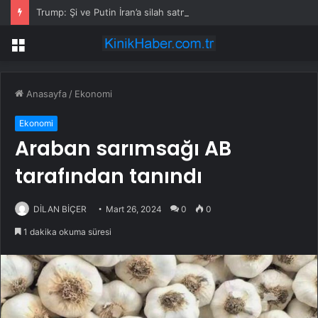
Trump: Şi ve Putin İran’a silah satmayacaklarını söyledi
Menü
Anasayfa
/
Ekonomi
Ekonomi
Araban sarımsağı AB
tarafından tanındı
DİLAN BİÇER
Mart 26, 2024
0
0
1 dakika okuma süresi