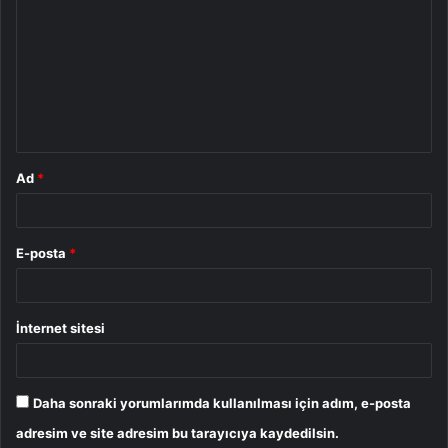
o
r
u
m
*
Ad
*
E-posta
*
İnternet sitesi
Daha sonraki yorumlarımda kullanılması için adım, e-posta
adresim ve site adresim bu tarayıcıya kaydedilsin.