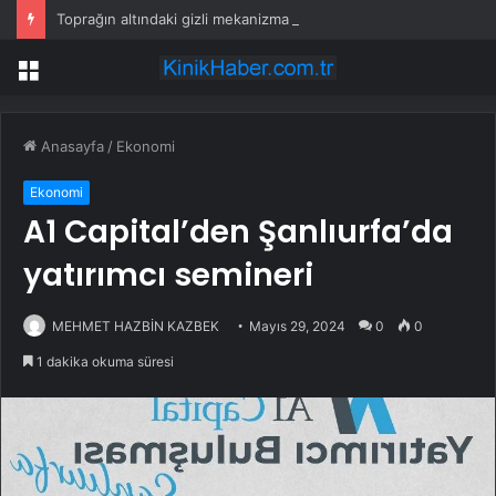
Toprağın altındaki gizli mekanizma keşfedildi: Tohumlar yağmuru duyabiliyormuş
Menü
Anasayfa
/
Ekonomi
Ekonomi
A1 Capital’den Şanlıurfa’da
yatırımcı semineri
MEHMET HAZBİN KAZBEK
Mayıs 29, 2024
0
0
1 dakika okuma süresi