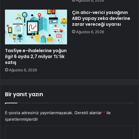
Ağustos 6, 2026
Çin alıcı-verici yasağının
ABD yapay zeka devlerine
zarar vereceği uyarısı
Ağustos 6, 2026
Tasfiye e-ihalelerine yoğun
ilgi! 6 ayda 2,7 milyar TL’lik
satış
Ağustos 6, 2026
Bir yanıt yazın
E-posta adresiniz yayınlanmayacak.
Gerekli alanlar
*
ile
işaretlenmişlerdir
Y