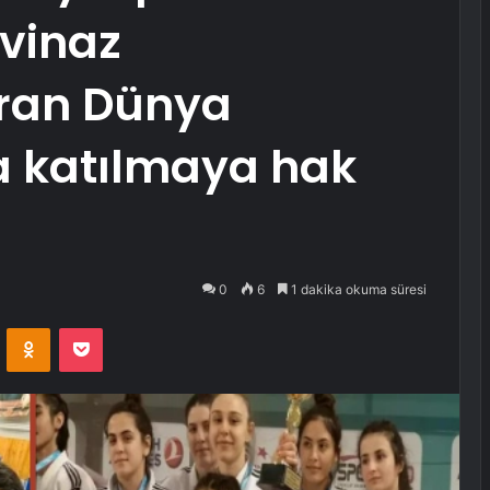
vinaz
ran Dünya
 katılmaya hak
0
6
1 dakika okuma süresi
VKontakte
Odnoklassniki
Pocket