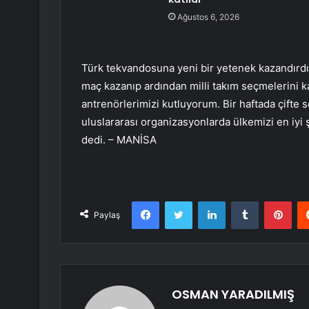
Ağustos 6, 2026
Türk tekvandosuna yeni bir yetenek kazandırdıkl
maç kazanıp ardından milli takım seçmelerini 
antrenörlerimizi kutluyorum. Bir haftada çift
uluslararası organizasyonlarda ülkemizi en iyi
dedi. – MANİSA
Facebook
Twitter
LinkedIn
Tumblr
Pint
Paylaş
OSMAN YARADILMIŞ