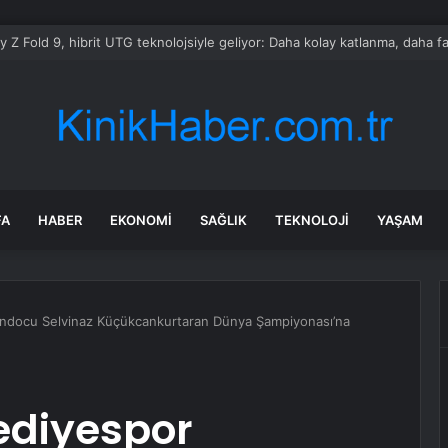
rti Grup Başkanvekili Yenişehirlioğlu, Manisa’da bayramlaşma programları
FA
HABER
EKONOMI
SAĞLIK
TEKNOLOJI
YAŞAM
ndocu Selvinaz Küçükcankurtaran Dünya Şampiyonası’na
ediyespor