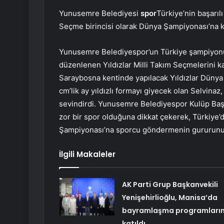
Yunusemre Belediyesi
spor
Türkiye’nin başarı
Seçme birincisi olarak Dünya Şampiyonası’na k
Yunusemre Belediyespor’un Türkiye şampiyonu
düzenlenen Yıldızlar Milli Takım Seçmelerini 
Saraybosna kentinde yapılacak Yıldızlar Dünya
cm’lik ay yıldızlı formayı giyecek olan Selvinaz
sevindirdi. Yunusemre Belediyespor Kulüp Baş
zor bir spor olduğuna dikkat çekerek, Türkiye
Şampiyonası’na sporcu göndermenin gururunu y
İlgili Makaleler
AK Parti Grup Başkanvekili
Yenişehirlioğlu, Manisa’da
bayramlaşma programları
katıldı