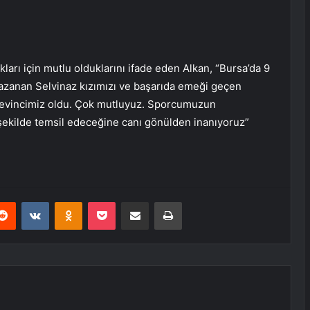
arı için mutlu olduklarını ifade eden Alkan, “Bursa’da 9
kazanan Selvinaz kızımızı ve başarıda emeği geçen
e sevincimiz oldu. Çok mutluyuz. Sporcumuzun
 şekilde temsil edeceğine canı gönülden inanıyoruz”
erest
Reddit
VKontakte
Odnoklassniki
Pocket
E-Posta ile paylaş
Yazdır