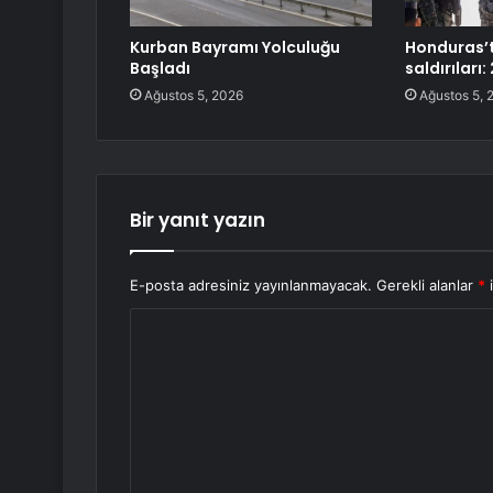
Kurban Bayramı Yolculuğu
Honduras’t
Başladı
saldırıları:
Ağustos 5, 2026
Ağustos 5, 
Bir yanıt yazın
E-posta adresiniz yayınlanmayacak.
Gerekli alanlar
*
i
Y
o
r
u
m
*