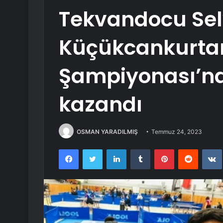
Tekvandocu Sel
Küçükcankurta
Şampiyonası’na
kazandı
OSMAN YARADILMIŞ
Temmuz 24, 2023
Facebook
Twitter
LinkedIn
Tumblr
Pinterest
Reddit