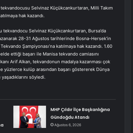
lı tekvandocusu Selvinaz Küçükcankurtaran, Milli Takım
atılmaya hak kazandı.
 tekvandocu Selvinaz Küçükcankurtaran, Bursa’da
kazanarak 28-31 Ağustos tarihlerinde Bosna-Hersek’in
 Tekvando Şampiyonası’na katılmaya hak kazandı. 1.60
, elde ettiği başarı ile Manisa tekvando camiasını
kanı Arif Alkan, tekvandonun madalya kazanması çok
’de yüzlerce kulüp arasından başarı göstererek Dünya
aşadıklarını söyledi.
MHP Çıldır İlçe Başkanlığına
Gündoğdu Atandı
na
Ağustos 6, 2026