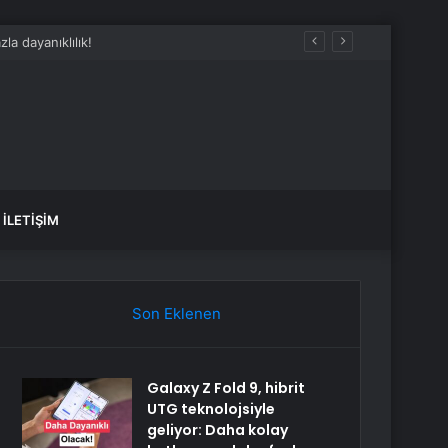
na katıldı
İLETIŞIM
Son Eklenen
Galaxy Z Fold 9, hibrit
UTG teknolojsiyle
geliyor: Daha kolay