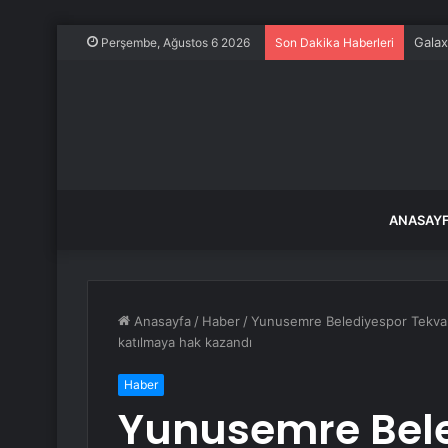
AK Pa
Perşembe, Ağustos 6 2026
Son Dakika Haberleri
ANASAY
Anasayfa
/
Haber
/
Yunusemre Belediyespor Tekva
katılmaya hak kazandı
Haber
Yunusemre Bel