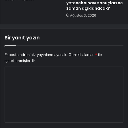
yetenek sınavı sonuçları ne
zaman açıklanacak?
Ağustos 3, 2026
Bir yanıt yazın
E-posta adresiniz yayınlanmayacak.
Gerekli alanlar
*
ile
işaretlenmişlerdir
Y
o
r
u
m
*