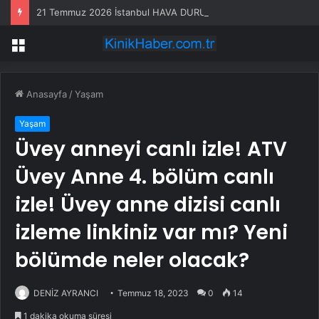
21 Temmuz 2026 İstanbul HAVA DURUMU! Yarın İstanbul’da hava nasıl olacak, yağış var mı?
Menü
Anasayfa
/
Yaşam
Yaşam
Üvey anneyi canlı izle! ATV
Üvey Anne 4. bölüm canlı
izle! Üvey anne dizisi canlı
izleme linkiniz var mı? Yeni
bölümde neler olacak?
DENİZ AYRANCI
Temmuz 18, 2023
0
14
1 dakika okuma süresi