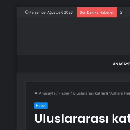
21 Te
Perşembe, Ağustos 6 2026
Son Dakika Haberleri
ANASAY
Anasayfa
/
Haber
/
Uluslararası katılımlı “Ankara H
Haber
Uluslararası ka