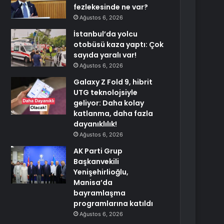
fezlekesinde ne var?
Ağustos 6, 2026
İstanbul’da yolcu
otobüsü kaza yaptı: Çok
sayıda yaralı var!
Ağustos 6, 2026
Galaxy Z Fold 9, hibrit
UTG teknolojsiyle
geliyor: Daha kolay
katlanma, daha fazla
dayanıklılık!
Ağustos 6, 2026
AK Parti Grup
Başkanvekili
Yenişehirlioğlu,
Manisa’da
bayramlaşma
programlarına katıldı
Ağustos 6, 2026