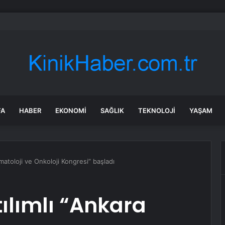
mmuz 2026 İstanbul HAVA DURUMU! Yarın İstanbul’da hava nasıl olacak, 
FA
HABER
EKONOMI
SAĞLIK
TEKNOLOJI
YAŞAM
ematoloji ve Onkoloji Kongresi” başladı
tılımlı “Ankara