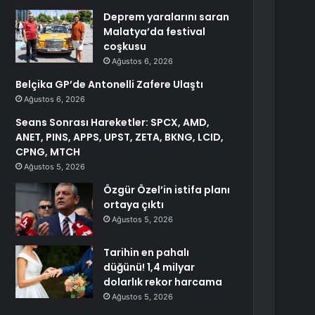
Deprem yaralarını saran
Malatya’da festival
coşkusu
Ağustos 6, 2026
Belçika GP’de Antonelli Zafere Ulaştı
Ağustos 6, 2026
Seans Sonrası Hareketler: SPCX, AMD,
ANET, PINS, APPS, UPST, ZETA, BKNG, LCID,
CPNG, MTCH
Ağustos 5, 2026
Özgür Özel’in istifa planı
ortaya çıktı
Ağustos 5, 2026
Tarihin en pahalı
düğünü! 1,4 milyar
dolarlık rekor harcama
Ağustos 5, 2026