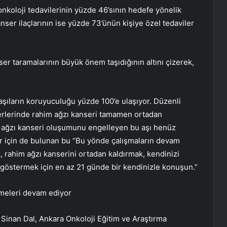
onkoloji tedavilerinin yüzde 46’sının hedefe yönelik
ser ilaçlarının ise yüzde 73’ünün kişiye özel tedaviler
ser taramalarının büyük önem taşıdığının altını çizerek,
şıların koruyuculuğu yüzde 100’e ulaşıyor. Düzenli
 yerlerinde rahim ağzı kanseri tamamen ortadan
im ağzı kanseri oluşumunu engelleyen bu aşı henüz
er için de bulunan bu “Bu yönde çalışmaların devam
mek, rahim ağzı kanserini ortadan kaldırmak, kendinizi
göstermek için en az 21 günde bir kendinizle konuşun.”
meleri devam ediyor
Sinan Dal, Ankara Onkoloji Eğitim ve Araştırma