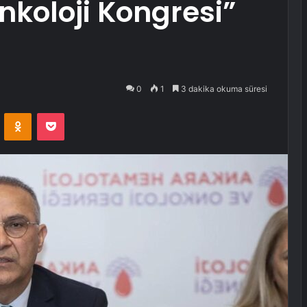
nkoloji Kongresi”
0
1
3 dakika okuma süresi
VKontakte
Odnoklassniki
Pocket