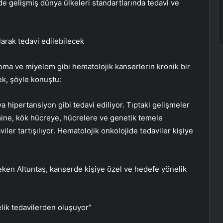
zde gelişmiş dünya ülkeleri standartlarında tedavi ve
larak tedavi edilebilecek
nfoma ve miyelom gibi hematolojik kanserlerin kronik bir
rek, şöyle konuştu:
ya hipertansiyon gibi tedavi ediliyor. Tıptaki gelişmeler
emine, kök hücreye, hücrelere ve genetik temele
iler tartışılıyor. Hematolojik onkolojide tedaviler kişiye
eken Altuntaş, kanserde kişiye özel ve hedefe yönelik
elik tedavilerden oluşuyor”