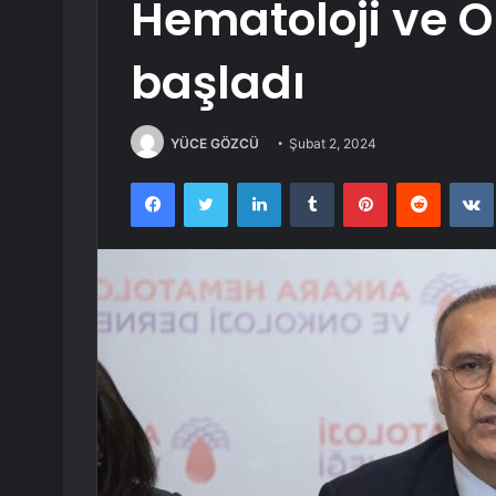
Hematoloji ve O
başladı
YÜCE GÖZCÜ
Şubat 2, 2024
Facebook
Twitter
LinkedIn
Tumblr
Pinterest
Reddit