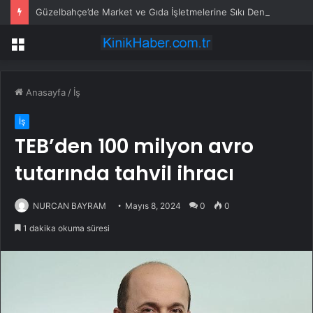
Güzelbahçe’de Market ve Gıda İşletmelerine Sıkı Denetim
Menü
Anasayfa
/
İş
İş
TEB’den 100 milyon avro
tutarında tahvil ihracı
NURCAN BAYRAM
Mayıs 8, 2024
0
0
1 dakika okuma süresi