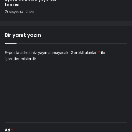
tepkisi
Mayıs 14, 2026
Bir yanıt yazın
E-posta adresiniz yayınlanmayacak.
Gerekli alanlar
*
ile
işaretlenmişlerdir
Y
o
r
u
m
*
Ad
*