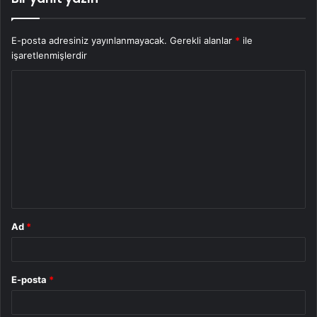
E-posta adresiniz yayınlanmayacak.
Gerekli alanlar
*
ile
işaretlenmişlerdir
Y
o
r
u
m
*
Ad
*
E-posta
*