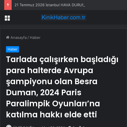
21 Temmuz 2026 İstanbul HAVA DURUMU! Yarın İstanbul’da hava nasıl olacak, yağış var mı?
Menü
Anasayfa
/
Haber
Haber
Tarlada çalışırken başladığı
para halterde Avrupa
şampiyonu olan Besra
Duman, 2024 Paris
Paralimpik Oyunları’na
katılma hakkı elde etti