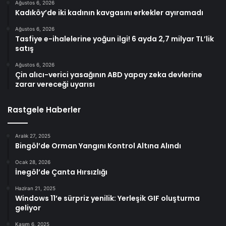
Ağustos 6, 2026
Kadıköy’de iki kadının kavgasını erkekler ayıramadı
Ağustos 6, 2026
Tasfiye e-ihalelerine yoğun ilgi! 6 ayda 2,7 milyar TL’lik
satış
Ağustos 6, 2026
Çin alıcı-verici yasağının ABD yapay zeka devlerine
zarar vereceği uyarısı
Rastgele Haberler
Aralık 27, 2025
Bingöl’de Orman Yangını Kontrol Altına Alındı
Ocak 28, 2026
İnegöl’de Çanta Hırsızlığı
Haziran 21, 2025
Windows 11’e sürpriz yenilik: Yerleşik GIF oluşturma
geliyor
Kasım 6, 2025