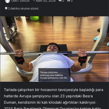
ÜMİT SAVĞA
Mart 30, 2024
0
0
2 dakika okuma süresi
Tarlada çalışırken bir hocasının tavsiyesiyle başladığı para
halterde Avrupa şampiyonu olan 23 yaşındaki Besra
Duman, kendisinin iki katı kilodaki ağırlıkları kaldırıyor.
2024 Paris Paralimpik Olimpiyat Oyunları’na katılım hakkı