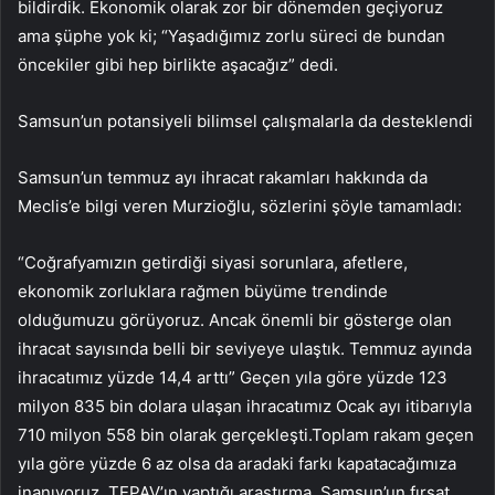
bildirdik. Ekonomik olarak zor bir dönemden geçiyoruz
ama şüphe yok ki; “Yaşadığımız zorlu süreci de bundan
öncekiler gibi hep birlikte aşacağız” dedi.
Samsun’un potansiyeli bilimsel çalışmalarla da desteklendi
Samsun’un temmuz ayı ihracat rakamları hakkında da
Meclis’e bilgi veren Murzioğlu, sözlerini şöyle tamamladı:
“Coğrafyamızın getirdiği siyasi sorunlara, afetlere,
ekonomik zorluklara rağmen büyüme trendinde
olduğumuzu görüyoruz. Ancak önemli bir gösterge olan
ihracat sayısında belli bir seviyeye ulaştık. Temmuz ayında
ihracatımız yüzde 14,4 arttı” Geçen yıla göre yüzde 123
milyon 835 bin dolara ulaşan ihracatımız Ocak ayı itibarıyla
710 milyon 558 bin olarak gerçekleşti.Toplam rakam geçen
yıla göre yüzde 6 az olsa da aradaki farkı kapatacağımıza
inanıyoruz. TEPAV’ın yaptığı araştırma, Samsun’un fırsat