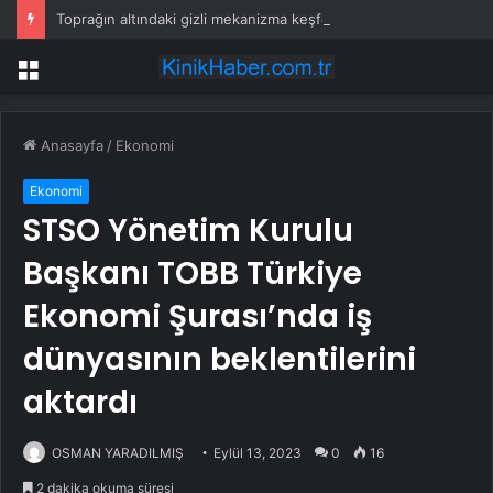
Toprağın altındaki gizli mekanizma keşfedildi: Tohumlar yağmuru duyabiliyormuş
Menü
Anasayfa
/
Ekonomi
Ekonomi
STSO Yönetim Kurulu
Başkanı TOBB Türkiye
Ekonomi Şurası’nda iş
dünyasının beklentilerini
aktardı
OSMAN YARADILMIŞ
Eylül 13, 2023
0
16
2 dakika okuma süresi