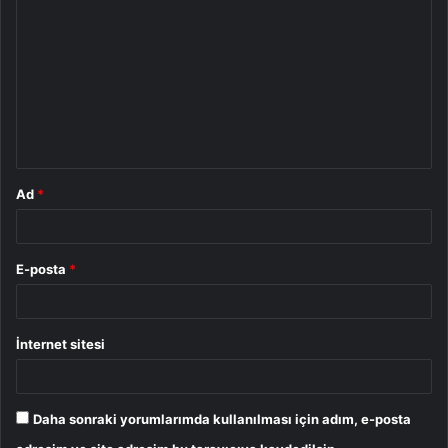
o
r
u
m
*
Ad
*
E-posta
*
İnternet sitesi
Daha sonraki yorumlarımda kullanılması için adım, e-posta