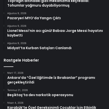
Toprağın altındaki gizli mekanizma keşfedildi:
Tohumlar yağmuru duyabiliyormuş
Ağustos 9, 2026
Pazaryeri MYO’da Yangın Çıktı
Ağustos 9, 2026
Lionel Messi’nin acı günü! Babası Jorge Messi hayatını
kaybetti
Ağustos 9, 2026
Midyat’ta Kurban Satışları Canlandı
Rastgele Haberler
Mart 17, 2026
Ankara’da “Özel Eğitimde İz Bırakanlar” programı
gerçekleştirildi
Temmuz 21, 2026
Beşiktaş’ta dev narkotik operasyonu
Nisan 4, 2026
Karabük’te Özel Gereksinimli Çocuklar İçin Etkinlik