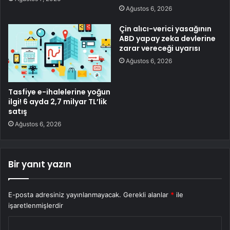
Ağustos 6, 2026
Çin alıcı-verici yasağının
ABD yapay zeka devlerine
zarar vereceği uyarısı
Ağustos 6, 2026
Tasfiye e-ihalelerine yoğun
ilgi! 6 ayda 2,7 milyar TL’lik
satış
Ağustos 6, 2026
Bir yanıt yazın
E-posta adresiniz yayınlanmayacak.
Gerekli alanlar
*
ile
işaretlenmişlerdir
Y