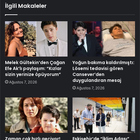
İlgili Makaleler
Melek Gültekin’den Çağan
Yoğun bakıma kaldırılmıştı:
Efe Ak’lı paylaşım: “Kızlar
Lösemi tedavisi gören
sizin yerinize öpüyorum”
Cansever’den
duygulandıran mesaj
Ağustos 7, 2026
Ağustos 7, 2026
Zaman çok hızlı geçiyor!
Eskişehir’de “İklim Adası”