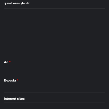
işaretlenmişlerdir
Y
o
r
u
m
*
Ad
*
E-posta
*
İnternet sitesi