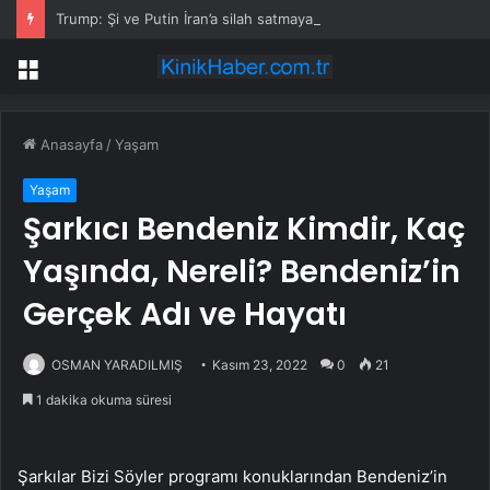
Trump: Şi ve Putin İran’a silah satmayacaklarını söyledi
Menü
Anasayfa
/
Yaşam
Yaşam
Şarkıcı Bendeniz Kimdir, Kaç
Yaşında, Nereli? Bendeniz’in
Gerçek Adı ve Hayatı
OSMAN YARADILMIŞ
Kasım 23, 2022
0
21
1 dakika okuma süresi
Şarkılar Bizi Söyler programı konuklarından Bendeniz’in