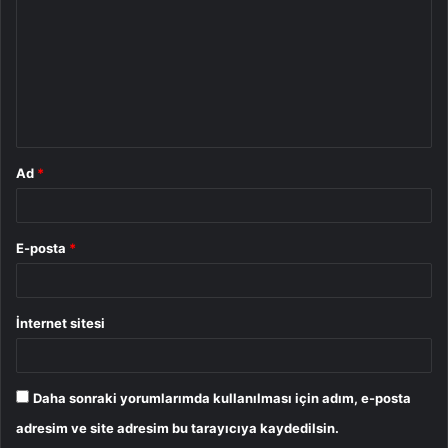
r
u
m
*
Ad
*
E-posta
*
İnternet sitesi
Daha sonraki yorumlarımda kullanılması için adım, e-posta
adresim ve site adresim bu tarayıcıya kaydedilsin.