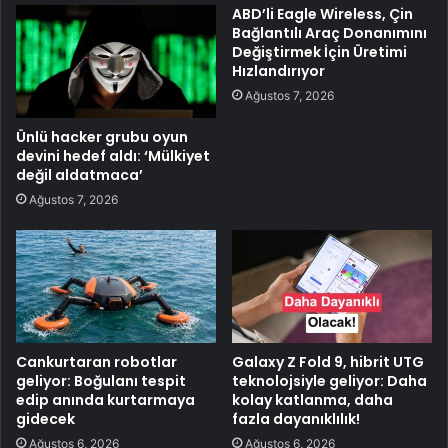
ABD’li Eagle Wireless, Çin
Bağlantılı Araç Donanımını
Değiştirmek İçin Üretimi
Hızlandırıyor
Ağustos 7, 2026
Ünlü hacker grubu oyun
devini hedef aldı: ‘Mülkiyet
değil aldatmaca’
Ağustos 7, 2026
Cankurtaran robotlar
Galaxy Z Fold 9, hibrit UTG
geliyor: Boğulanı tespit
teknolojsiyle geliyor: Daha
edip anında kurtarmaya
kolay katlanma, daha
gidecek
fazla dayanıklılık!
Ağustos 6, 2026
Ağustos 6, 2026