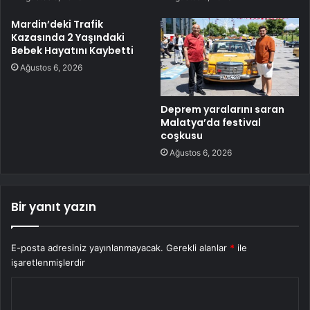
Mardin’deki Trafik
Kazasında 2 Yaşındaki
Bebek Hayatını Kaybetti
Ağustos 6, 2026
Deprem yaralarını saran
Malatya’da festival
coşkusu
Ağustos 6, 2026
Bir yanıt yazın
E-posta adresiniz yayınlanmayacak.
Gerekli alanlar
*
ile
işaretlenmişlerdir
Y
o