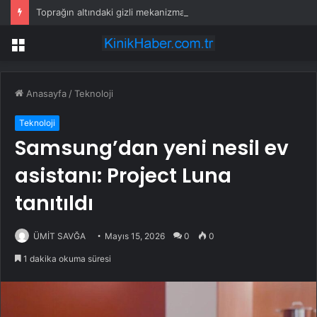
Toprağın altındaki gizli mekanizma keşfedildi: Tohumlar yağmuru duyabiliyormuş
Menü
Anasayfa
/
Teknoloji
Teknoloji
Samsung’dan yeni nesil ev
asistanı: Project Luna
tanıtıldı
ÜMİT SAVĞA
Mayıs 15, 2026
0
0
1 dakika okuma süresi