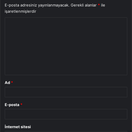
E-posta adresiniz yayınlanmayacak.
Gerekli alanlar
*
ile
işaretlenmişlerdir
Y
o
r
u
m
*
Ad
*
E-posta
*
İnternet sitesi