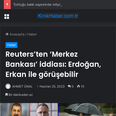
Tuttuğu balık sayesinde milyoner oldu
Menü
Anasayfa
/
Haber
Haber
Reuters’ten ‘Merkez
Bankası’ iddiası: Erdoğan,
Erkan ile görüşebilir
AHMET ÜNAL
Haziran 25, 2023
0
10
Bir dakikadan az