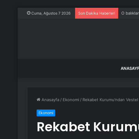
O balıkla
Cuma, Ağustos 7 2026
Son Dakika Haberleri
ANASAY
Anasayfa
/
Ekonomi
/
Rekabet Kurumu’ndan Vestel 
Ekonomi
Rekabet Kurumu