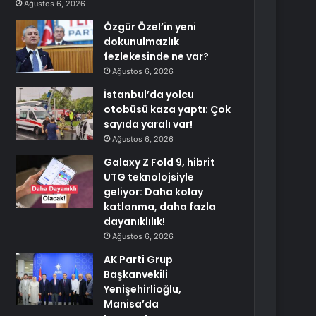
Ağustos 6, 2026
Özgür Özel’in yeni
dokunulmazlık
fezlekesinde ne var?
Ağustos 6, 2026
İstanbul’da yolcu
otobüsü kaza yaptı: Çok
sayıda yaralı var!
Ağustos 6, 2026
Galaxy Z Fold 9, hibrit
UTG teknolojsiyle
geliyor: Daha kolay
katlanma, daha fazla
dayanıklılık!
Ağustos 6, 2026
AK Parti Grup
Başkanvekili
Yenişehirlioğlu,
Manisa’da