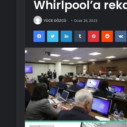
Whirlpool’a rek
YÜCE GÖZCÜ
Ocak 26, 2023
Facebook
Twitter
LinkedIn
Tumblr
Pinterest
Reddit