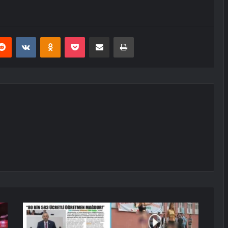
erest
Reddit
VKontakte
Odnoklassniki
Pocket
E-Posta ile paylaş
Yazdır