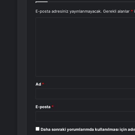
E-posta adresiniz yayınlanmayacak.
Gerekli alanlar
*
i
Y
o
r
u
m
*
Ad
*
E-posta
*
Daha sonraki yorumlarımda kullanılması için adı