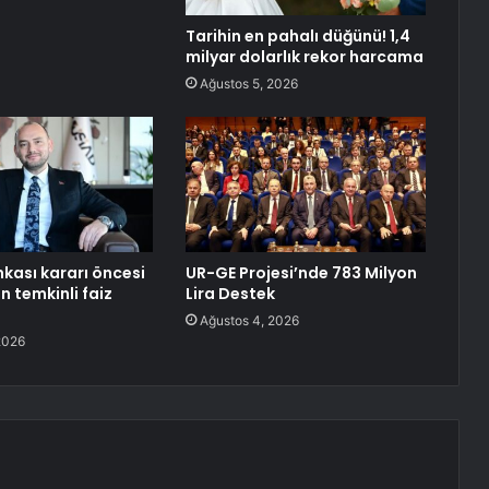
Tarihin en pahalı düğünü! 1,4
milyar dolarlık rekor harcama
Ağustos 5, 2026
kası kararı öncesi
UR-GE Projesi’nde 783 Milyon
 temkinli faiz
Lira Destek
ı
Ağustos 4, 2026
2026