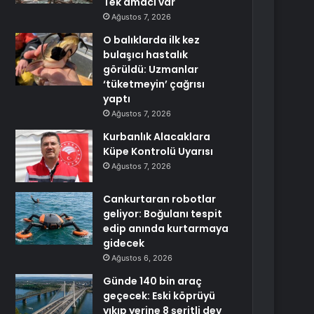
Tek amacı var
Ağustos 7, 2026
O balıklarda ilk kez
bulaşıcı hastalık
görüldü: Uzmanlar
‘tüketmeyin’ çağrısı
yaptı
Ağustos 7, 2026
Kurbanlık Alacaklara
Küpe Kontrolü Uyarısı
Ağustos 7, 2026
Cankurtaran robotlar
geliyor: Boğulanı tespit
edip anında kurtarmaya
gidecek
Ağustos 6, 2026
Günde 140 bin araç
geçecek: Eski köprüyü
yıkıp yerine 8 şeritli dev