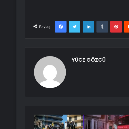
Facebook
Twitter
LinkedIn
Tumblr
Pint
Paylaş
YÜCE GÖZCÜ