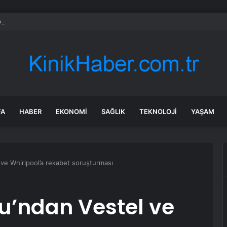
rda ilk kez bulaşıcı hastalık görüldü: Uzmanlar ‘tüketmeyin’ çağrısı yaptı
FA
HABER
EKONOMI
SAĞLIK
TEKNOLOJI
YAŞAM
ve Whirlpool’a rekabet soruşturması
’ndan Vestel ve