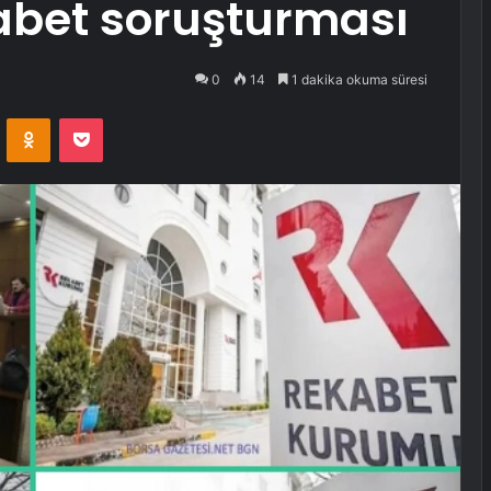
abet soruşturması
0
14
1 dakika okuma süresi
VKontakte
Odnoklassniki
Pocket