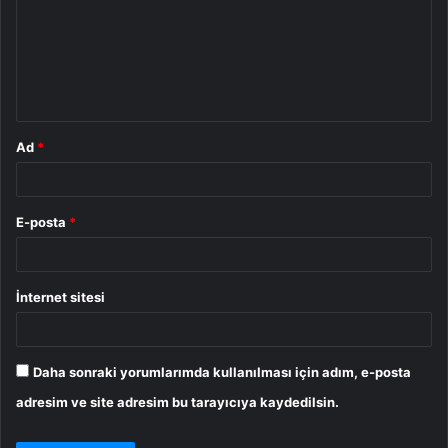
r
u
m
*
Ad
*
E-posta
*
İnternet sitesi
Daha sonraki yorumlarımda kullanılması için adım, e-posta
adresim ve site adresim bu tarayıcıya kaydedilsin.