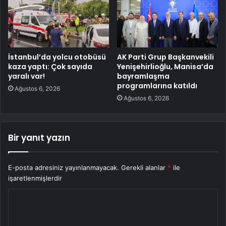
İstanbul’da yolcu otobüsü
AK Parti Grup Başkanvekili
kaza yaptı: Çok sayıda
Yenişehirlioğlu, Manisa’da
yaralı var!
bayramlaşma
programlarına katıldı
Ağustos 6, 2026
Ağustos 6, 2026
Bir yanıt yazın
E-posta adresiniz yayınlanmayacak.
Gerekli alanlar
*
ile
işaretlenmişlerdir
Y
o