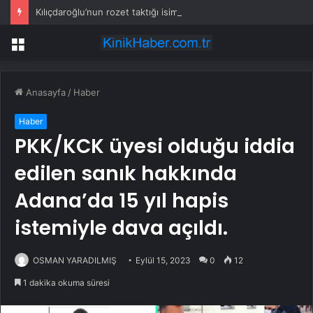
Kılıçdaroğlu’nun rozet taktığı isim yılların CHP’lisi çıktı
Menü
Anasayfa
/
Haber
Haber
PKK/KCK üyesi olduğu iddia
edilen sanık hakkında
Adana’da 15 yıl hapis
istemiyle dava açıldı.
OSMAN YARADILMIŞ
Eylül 15, 2023
0
12
1 dakika okuma süresi