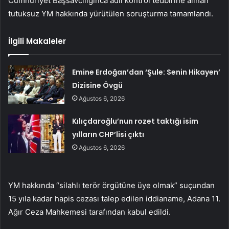
Cumhuriyet Başsavcılığınca adli kontrol tedbirine alınan
tutuksuz YM hakkında yürütülen soruşturma tamamlandı.
İlgili Makaleler
Emine Erdoğan’dan ‘Şule: Senin Hikayen’
Dizisine Övgü
Ağustos 6, 2026
Kılıçdaroğlu’nun rozet taktığı isim
yılların CHP’lisi çıktı
Ağustos 6, 2026
YM hakkında “silahlı terör örgütüne üye olmak” suçundan
15 yıla kadar hapis cezası talep edilen iddianame, Adana 11.
Ağır Ceza Mahkemesi tarafından kabul edildi.