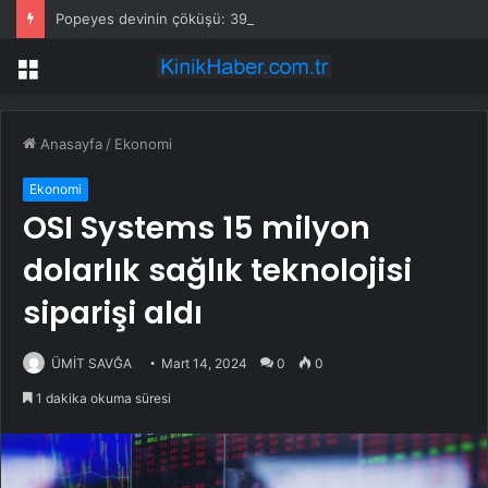
Popeyes devinin çöküşü: 39 restoran kapandı, 23’ü satıldı
Menü
Anasayfa
/
Ekonomi
Ekonomi
OSI Systems 15 milyon
dolarlık sağlık teknolojisi
siparişi aldı
ÜMİT SAVĞA
Mart 14, 2024
0
0
1 dakika okuma süresi