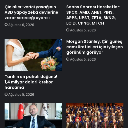
Çin alıcı-verici yasağının
Seans Sonrası Hareketler:
ABD yapay zeka devlerine
SPCX, AMD, ANET, PINS,
zarar vereceği uyarısı
APPS, UPST, ZETA, BKNG,
LCID, CPNG, MTCH
Ağustos 6, 2026
Ağustos 5, 2026
Morgan Stanley, Çin güneş
camı üreticileri için iyileşen
görünüm görüyor
Ağustos 5, 2026
Tarihin en pahalı düğünü!
1,4 milyar dolarlık rekor
harcama
Ağustos 5, 2026