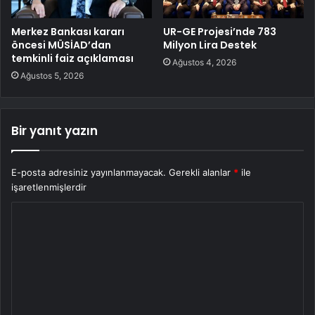
Merkez Bankası kararı
UR-GE Projesi’nde 783
öncesi MÜSİAD’dan
Milyon Lira Destek
temkinli faiz açıklaması
Ağustos 4, 2026
Ağustos 5, 2026
Bir yanıt yazın
E-posta adresiniz yayınlanmayacak.
Gerekli alanlar
*
ile
işaretlenmişlerdir
Y
o
r
u
m