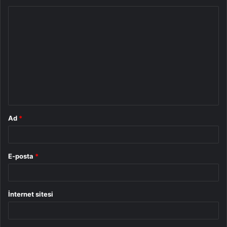
Y
o
r
u
m
*
Ad
*
E-posta
*
İnternet sitesi