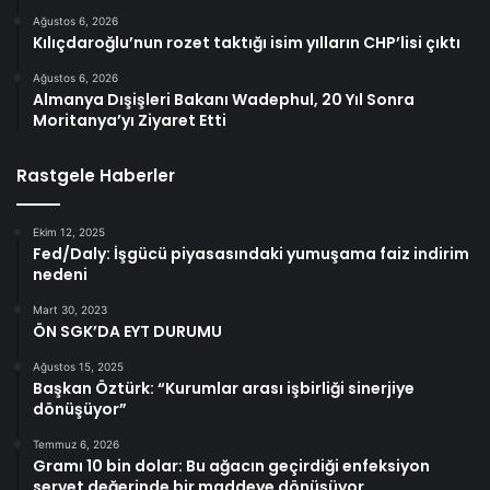
Ağustos 6, 2026
Kılıçdaroğlu’nun rozet taktığı isim yılların CHP’lisi çıktı
Ağustos 6, 2026
Almanya Dışişleri Bakanı Wadephul, 20 Yıl Sonra
Moritanya’yı Ziyaret Etti
Rastgele Haberler
Ekim 12, 2025
Fed/Daly: İşgücü piyasasındaki yumuşama faiz indirim
nedeni
Mart 30, 2023
ÖN SGK’DA EYT DURUMU
Ağustos 15, 2025
Başkan Öztürk: “Kurumlar arası işbirliği sinerjiye
dönüşüyor”
Temmuz 6, 2026
Gramı 10 bin dolar: Bu ağacın geçirdiği enfeksiyon
servet değerinde bir maddeye dönüşüyor