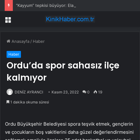
“Kayyum” tepkisi büyüyor: Elazığ’da CHP gençliği toplu istifa etti
Menü
Anasayfa
/
Haber
Haber
Ordu’da spor sahasız ilçe
kalmıyor
DENİZ AYRANCI
Kasım 23, 2022
0
19
1 dakika okuma süresi
Ordu Büyükşehir Belediyesi spora teşvik etmek, gençlerin
ve çocukların boş vakitlerini daha güzel değerlendirmesini