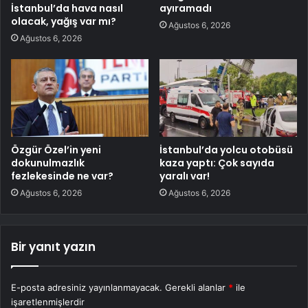
İstanbul’da hava nasıl
ayıramadı
olacak, yağış var mı?
Ağustos 6, 2026
Ağustos 6, 2026
Özgür Özel’in yeni
İstanbul’da yolcu otobüsü
dokunulmazlık
kaza yaptı: Çok sayıda
fezlekesinde ne var?
yaralı var!
Ağustos 6, 2026
Ağustos 6, 2026
Bir yanıt yazın
E-posta adresiniz yayınlanmayacak.
Gerekli alanlar
*
ile
işaretlenmişlerdir