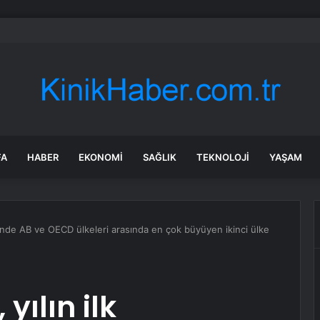
altındaki gizli mekanizma keşfedildi: Tohumlar yağmuru duyabiliyormuş
FA
HABER
EKONOMI
SAĞLIK
TEKNOLOJI
YAŞAM
eğinde AB ve OECD ülkeleri arasında en çok büyüyen ikinci ülke
yılın ilk