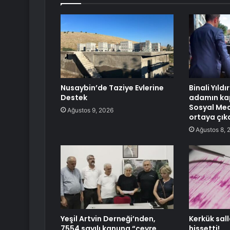
Nusaybin’de Taziye Evlerine
Binali Yıld
Destek
adamın ka
Sosyal Med
Ağustos 9, 2026
ortaya çıka
Ağustos 8, 
Yeşil Artvin Derneği’nden,
Kerkük sall
7554 sayılı kanuna “çevre
hissetti!