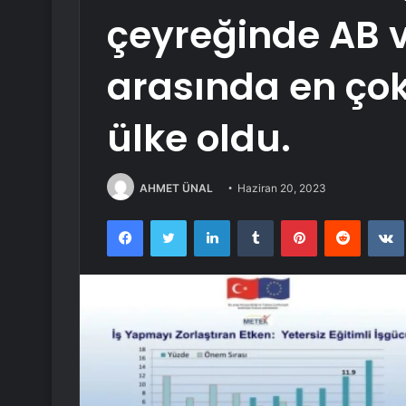
çeyreğinde AB v
arasında en çok
ülke oldu.
AHMET ÜNAL
Haziran 20, 2023
Facebook
Twitter
LinkedIn
Tumblr
Pinterest
Reddit