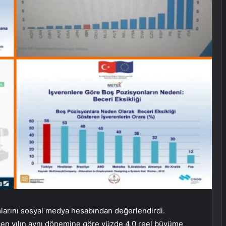
larını sosyal medya hesabından değerlendirdi.
çen yılın aynı dönemine göre yüzde 4,0 reel büyüme