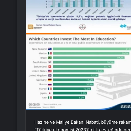
Hazine ve Maliye Bakanı Nabati, büyüme rakam
“Türkiye ekonomisi 2023’ün ilk çeyreğinde ge