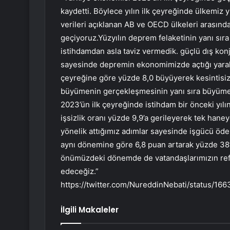
kaydetti. Böylece yılın ilk çeyreğinde ülkemiz y
verileri açıklanan AB ve OECD ülkeleri arasınd
geçiyoruz.Yüzyılın deprem felaketinin yanı sı
istihdamdan asla taviz vermedik. güçlü dış konj
sayesinde depremin ekonomimizde açtığı yaral
çeyreğine göre yüzde 8,0 büyüyerek kesintisiz a
büyümenin gerçekleşmesinin yanı sıra büyüme 
2023’ün ilk çeyreğinde istihdam bir önceki yılı
işsizlik oranı yüzde 9,9’a gerileyerek tek haney
yönelik attığımız adımlar sayesinde işgücü öde
aynı dönemine göre 6,8 puan artarak yüzde 38’e 
önümüzdeki dönemde de vatandaşlarımızın refah
edeceğiz.”
https://twitter.com/NureddinNebati/status/
İlgili Makaleler