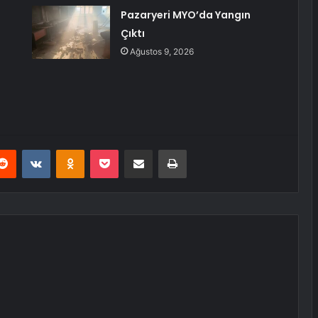
Pazaryeri MYO’da Yangın
Çıktı
Ağustos 9, 2026
erest
Reddit
VKontakte
Odnoklassniki
Pocket
E-Posta ile paylaş
Yazdır