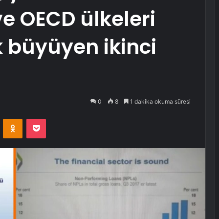
e OECD ülkeleri
 büyüyen ikinci
0
8
1 dakika okuma süresi
VKontakte
Odnoklassniki
Pocket