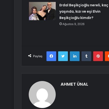
Erdal Beşikçioğlu nereli, kaç
yaşında, kızı ve eşi Elvin
Beşikçioğlu kimdir?
Ağustos 9, 2026
Facebook
Twitter
LinkedIn
Tumblr
Pint
Paylaş
AHMET ÜNAL