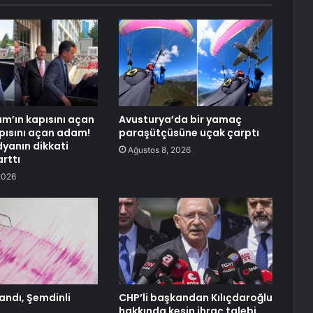
ırım’ın kapısını açan
Avusturya’da bir yamaç
pısını açan adam!
paraşütçüsüne uçak çarptı
yanın dikkati
Ağustos 8, 2026
rttı
2026
andı, Şemdinli
CHP’li başkandan Kılıçdaroğlu
hakkında kesin ihraç talebi