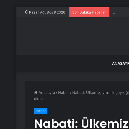
Toprağın 
Pazar, Ağustos 9 2026
Son Dakika Haberleri
ANASAY
Anasayfa
/
Haber
/
Nabati: Ülkemiz, yılın ilk çeyr
oldu.
Haber
Nabati: Ülkemiz, 