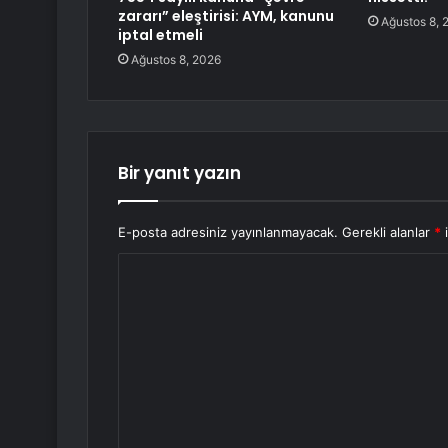
zararı” eleştirisi: AYM, kanunu
Ağustos 8, 
iptal etmeli
Ağustos 8, 2026
Bir yanıt yazın
E-posta adresiniz yayınlanmayacak.
Gerekli alanlar
*
i
Y
o
r
u
m
*