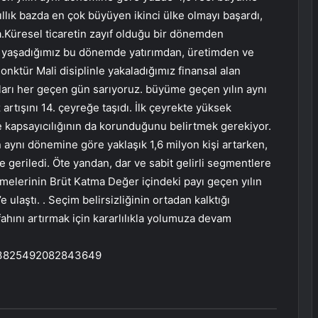
ıllık bazda en çok büyüyen ikinci ülke olmayı başardı,
a.Küresel ticaretin zayıf olduğu bir dönemden
ra yaşadığımız bu dönemde yatırımdan, üretimden ve
onktür Mali disiplinle yakaladığımız finansal alan
arı her geçen gün sarıyoruz. büyüme geçen yılın aynı
rtışını 14. çeyreğe taşıdı. İlk çeyrekte yüksek
kapsayıcılığının da korunduğunu belirtmek gerekiyor.
n aynı dönemine göre yaklaşık 1,6 milyon kişi artarken,
e geriledi. Öte yandan, dar ve sabit gelirli segmentlere
melerinin Brüt Katma Değer içindeki payı geçen yılın
ulaştı. . Seçim belirsizliğinin ortadan kalktığı
ını artırmak için kararlılıkla yolumuza devam
1663825492082843649