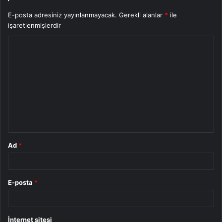
E-posta adresiniz yayınlanmayacak.
Gerekli alanlar
*
ile
işaretlenmişlerdir
Y
o
r
u
m
*
Ad
*
E-posta
*
İnternet sitesi