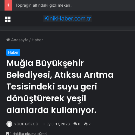
Toprağın altındaki gizli mekanizma keşfedildi: Tohumlar yağmuru duyabiliyormuş
Menü
Anasayfa
/
Haber
Haber
Muğla Büyükşehir
Belediyesi, Atıksu Arıtma
Tesisindeki suyu geri
dönüştürerek yeşil
alanlarda kullanıyor.
YÜCE GÖZCÜ
Eylül 17, 2023
0
7
1 dakika okuma süresi