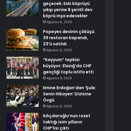
geçecek: Eski köprüyü
yıkıp yerine 8 şeritli dev
köprü inşa edecekler
Ağustos 6, 2026
Popeyes devinin çöküşü:
39 restoran kapandı,
23’ü satıldı
Ağustos 6, 2026
“Kayyum” tepkisi
büyüyor: Elazığ’da CHP
gençliği toplu istifa etti
Ağustos 6, 2026
Emine Erdoğan’dan ‘Şule:
Senin Hikayen’ Dizisine
Övgü
Ağustos 6, 2026
Kılıçdaroğlu’nun rozet
taktığı isim yılların
CHP’lisi çıktı