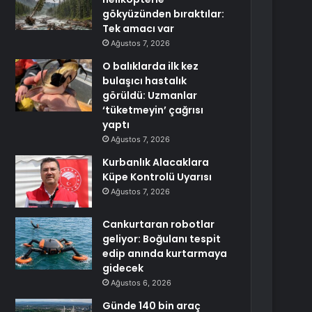
gökyüzünden bıraktılar:
Tek amacı var
Ağustos 7, 2026
O balıklarda ilk kez
bulaşıcı hastalık
görüldü: Uzmanlar
‘tüketmeyin’ çağrısı
yaptı
Ağustos 7, 2026
Kurbanlık Alacaklara
Küpe Kontrolü Uyarısı
Ağustos 7, 2026
Cankurtaran robotlar
geliyor: Boğulanı tespit
edip anında kurtarmaya
gidecek
Ağustos 6, 2026
Günde 140 bin araç