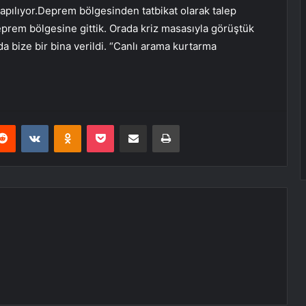
 yapılıyor.Deprem bölgesinden tatbikat olarak talep
deprem bölgesine gittik. Orada kriz masasıyla görüştük
a bize bir bina verildi. “Canlı arama kurtarma
erest
Reddit
VKontakte
Odnoklassniki
Pocket
E-Posta ile paylaş
Yazdır