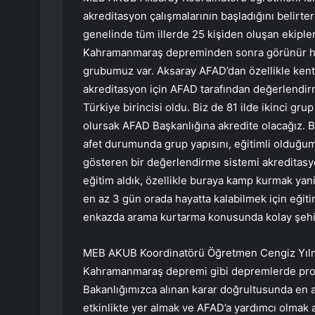
akreditasyon çalışmalarının başladığını belirte
genelinde tüm illerde 25 kişiden oluşan ekiple
Kahramanmaraş depreminden sonra görünür hale g
grubumuz var. Aksaray AFAD’dan özellikle kent
akreditasyon için AFAD tarafından değerlendirm
Türkiye birincisi oldu. Biz de 81 ilde ikinci gr
olursak AFAD Başkanlığına akredite olacağız. B
afet durumunda grup yapısını, eğitimli olduğum
gösteren bir değerlendirme sistemi akreditasyo
eğitim aldık, özellikle buraya kamp kurmak yan
en az 3 gün orada hayatta kalabilmek için eğit
enkazda arama kurtarma konusunda kolay şehir 
MEB AKUB Koordinatörü Öğretmen Cengiz Yılmaz,
Kahramanmaraş depremi gibi depremlerde profe
Bakanlığımızca alınan karar doğrultusunda en az
etkinlikte yer almak ve AFAD’a yardımcı olma