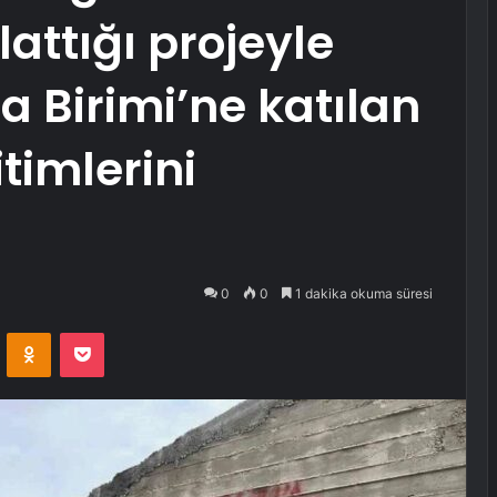
attığı projeyle
 Birimi’ne katılan
timlerini
0
0
1 dakika okuma süresi
VKontakte
Odnoklassniki
Pocket