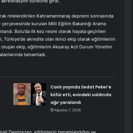
 akreditasyon sürecine girdi.
olarak nitelendirilen Kahramanmaraş depremi sonrasında
je çerçevesinde kurulan Milli Eğitim Bakanlığı Arama
andı. Bolu’da ilk kez resmi olarak hayata geçirilen
, Türkiye’de akredite olan ikinci ekip olarak eğitimlerini
n oluşan ekip, eğitimlerini Aksaray Acil Durum Yönetim
 alanlarında tamamladı.
Canlı yayında Sedat Peker’e
küfür etti, evindeki saldırıda
ağır yaralandı
Ağustos 7, 2026
ail Demirezen, eğitimlerin tamamlandığını ve