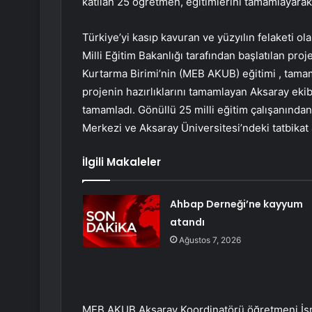
katılan 25 öğretmen, eğitimlerini tamamlayarak
Türkiye’yi kasıp kavuran ve yüzyılın felaketi 
Milli Eğitim Bakanlığı tarafından başlatılan pro
Kurtarma Birimi’nin (MEB AKUB) eğitimi , tamaml
projenin hazırlıklarını tamamlayan Aksaray ekibi
tamamladı. Gönüllü 25 milli eğitim çalışanında
Merkezi ve Aksaray Üniversitesi’ndeki tatbikat
İlgili Makaleler
Ahbap Derneği’ne kayyum
atandı
Ağustos 7, 2026
MEB AKUB Aksaray Koordinatörü öğretmeni İsm