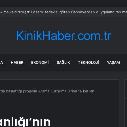
rtık daha da zengin olacak: Hepsini denizin dibinde buldular
FA
HABER
EKONOMI
SAĞLIK
TEKNOLOJI
YAŞAM
y’da başlattığı projeyle Arama Kurtarma Birimi’ne katılan
anlığı’nın