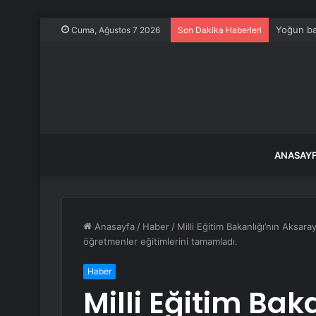
Japonya a
Cuma, Ağustos 7 2026
Son Dakika Haberleri
ANASAY
Anasayfa
/
Haber
/
Milli Eğitim Bakanlığı’nın Aksara
öğretmenler eğitimlerini tamamladı.
Haber
Milli Eğitim Bak