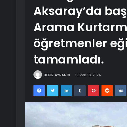
Aksaray’da başl
Arama Kurtarma
öğretmenler eği
tamamladı.
DENİZ AYRANCI
Ocak 18, 2024
Facebook
Twitter
LinkedIn
Tumblr
Pinterest
Reddit