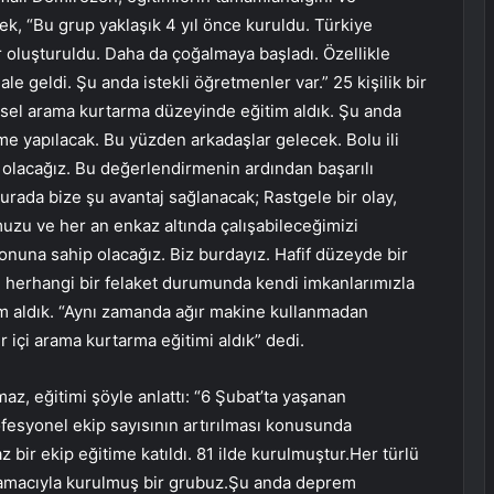
rek, “Bu grup yaklaşık 4 yıl önce kuruldu. Türkiye
r oluşturuldu. Daha da çoğalmaya başladı. Özellikle
eldi. Şu anda istekli öğretmenler var.” 25 kişilik bir
sel arama kurtarma düzeyinde eğitim aldık. Şu anda
e yapılacak. Bu yüzden arkadaşlar gelecek. Bolu ili
up olacağız. Bu değerlendirmenin ardından başarılı
urada bize şu avantaj sağlanacak; Rastgele bir olay,
uzu ve her an enkaz altında çalışabileceğimizi
nuna sahip olacağız. Biz burdayız. Hafif düzeyde bir
i herhangi bir felaket durumunda kendi imkanlarımızla
im aldık. “Aynı zamanda ağır makine kullanmadan
içi arama kurtarma eğitimi aldık” dedi.
 eğitimi şöyle anlattı: “6 Şubat’ta yaşanan
syonel ekip sayısının artırılması konusunda
 bir ekip eğitime katıldı. 81 ilde kurulmuştur.Her türlü
k amacıyla kurulmuş bir grubuz.Şu anda deprem