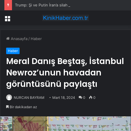
Trump: Şi ve Putin İran’a silah satmayacaklarını söyledi
Menü
Anasayfa
/
Haber
Haber
Meral Danış Beştaş, İstanbul
Newroz’unun havadan
görüntüsünü paylaştı
NURCAN BAYRAM
Mart 18, 2024
0
0
Bir dakikadan az