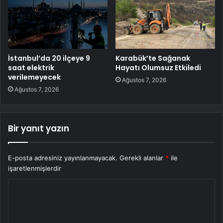
İstanbul’da 20 ilçeye 9
Karabük’te Sağanak
saat elektrik
Hayatı Olumsuz Etkiledi
verilemeyecek
Ağustos 7, 2026
Ağustos 7, 2026
Bir yanıt yazın
E-posta adresiniz yayınlanmayacak.
Gerekli alanlar
*
ile
işaretlenmişlerdir
Y
o
r