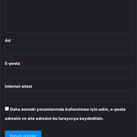
u
m
*
Ad
*
E-posta
*
İnternet sitesi
Daha sonraki yorumlarımda kullanılması için adım, e-posta
adresim ve site adresim bu tarayıcıya kaydedilsin.