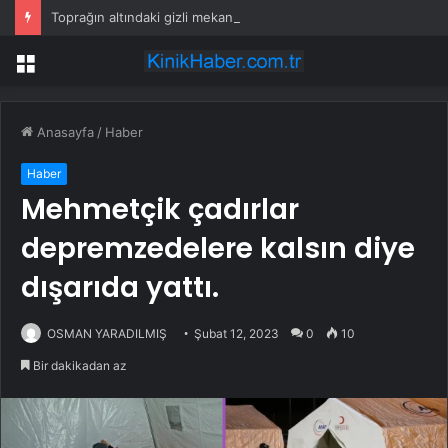
Toprağın altındaki gizli mekanizma keşfedildi: Tohumlar yağmuru duyabiliyormuş
Menü
Anasayfa
/
Haber
Haber
Mehmetçik çadırlar
depremzedelere kalsın diye
dışarıda yattı.
OSMAN YARADILMIŞ
Şubat 12, 2023
0
10
Bir dakikadan az