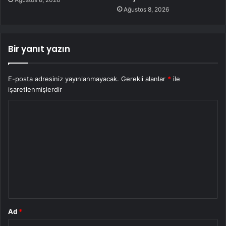
Ağustos 8, 2026
Bir yanıt yazın
E-posta adresiniz yayınlanmayacak.
Gerekli alanlar
*
ile
işaretlenmişlerdir
Y
o
r
u
m
*
Ad
*