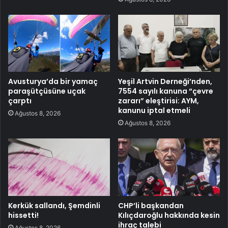
Avusturya’da bir yamaç
Yeşil Artvin Derneği’nden,
paraşütçüsüne uçak
7554 sayılı kanuna “çevre
çarptı
zararı” eleştirisi: AYM,
kanunu iptal etmeli
Ağustos 8, 2026
Ağustos 8, 2026
Kerkük sallandı, Şemdinli
CHP’li başkandan
hissetti!
Kılıçdaroğlu hakkında kesin
ihraç talebi
Ağustos 8, 2026