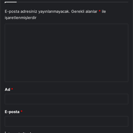
E-posta adresiniz yayınlanmayacak.
Gerekli alanlar
*
ile
işaretlenmişlerdir
Y
o
r
u
m
*
Ad
*
E-posta
*