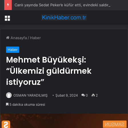
Canlı yayında Sedat Peker’e küfür etti, evindeki saldırıda ağır yaralandı
Menü
Anasayfa
/
Haber
Haber
Mehmet Büyükekşi:
“Ülkemizi güldürmek
istiyoruz”
OSMAN YARADILMIŞ
Şubat 9, 2024
0
2
5 dakika okuma süresi