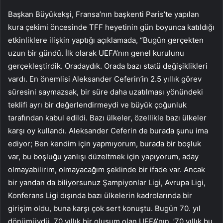
Başkan Büyükekşi, Fransa’nın başkenti Paris’te yapılan
kura çekimi öncesinde TFF heyetinin gün boyunca katıldığı
etkinliklere ilişkin yaptığı açıklamada, “Bugün gerçekten
uzun bir gündü. İlk olarak UEFA’nın genel kurulunu
gerçekleştirdik. Oradaydık. Orada bazı statü değişiklikleri
vardı. En önemlisi Aleksander Ceferin’in 2.5 yıllık görev
süresini saymazsak, bir süre daha uzatılması yönündeki
teklifi ayrı bir değerlendirmeydi ve büyük çoğunluk
tarafından kabul edildi. Bazı ülkeler, özellikle bazı ülkeler
karşı oy kullandı. Aleksander Ceferin de burada şunu ima
ediyor; Ben kendim için yapmıyorum, burada bir boşluk
var, bu boşluğu yanlışı düzeltmek için yapıyorum, aday
olmayabilirim, olmayacağım şeklinde bir ifade var. Ancak
bir yandan da biliyorsunuz Şampiyonlar Ligi, Avrupa Ligi,
Konferans Ligi dışında bazı ülkelerin kadrolarında bir
girişim oldu, buna karşı çok sert konuştu. Bugün 70. yıl
dönümüydü. 70 yıllık bir oluşum olan UEFA’nın, ’70 yıllık bu