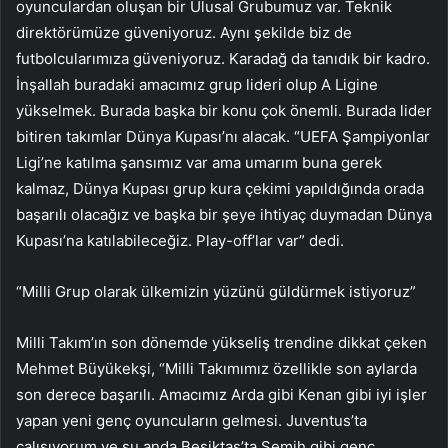
oyunculardan oluşan bir Ulusal Grubumuz var. Teknik
direktörümüze güveniyoruz. Aynı şekilde biz de
futbolcularımıza güveniyoruz. Karadağ da tanıdık bir kadro.
İnşallah buradaki amacımız grup lideri olup A Ligine
yükselmek. Burada başka bir konu çok önemli. Burada lider
bitiren takımlar Dünya Kupası’nı alacak. “UEFA Şampiyonlar
Ligi’ne katılma şansımız var ama umarım buna gerek
kalmaz, Dünya Kupası grup kura çekimi yapıldığında orada
başarılı olacağız ve başka bir şeye ihtiyaç duymadan Dünya
Kupası’na katılabileceğiz. Play-off’lar var” dedi.
“Milli Grup olarak ülkemizin yüzünü güldürmek istiyoruz”
Milli Takım’ın son dönemde yükseliş trendine dikkat çeken
Mehmet Büyükekşi, “Milli Takımımız özellikle son aylarda
son derece başarılı. Amacımız Arda gibi Kenan gibi iyi işler
yapan yeni genç oyuncuların gelmesi. Juventus’ta
çalışıyorum ve şu anda Beşiktaş’ta Semih gibi genç