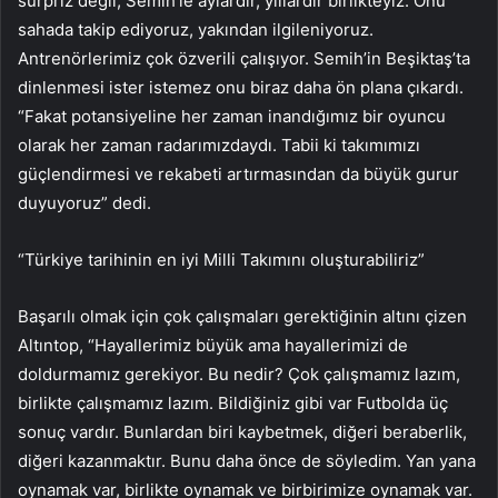
sürpriz değil, Semih’le aylardır, yıllardır birlikteyiz. Onu
sahada takip ediyoruz, yakından ilgileniyoruz.
Antrenörlerimiz çok özverili çalışıyor. Semih’in Beşiktaş’ta
dinlenmesi ister istemez onu biraz daha ön plana çıkardı.
“Fakat potansiyeline her zaman inandığımız bir oyuncu
olarak her zaman radarımızdaydı. Tabii ki takımımızı
güçlendirmesi ve rekabeti artırmasından da büyük gurur
duyuyoruz” dedi.
“Türkiye tarihinin en iyi Milli Takımını oluşturabiliriz”
Başarılı olmak için çok çalışmaları gerektiğinin altını çizen
Altıntop, “Hayallerimiz büyük ama hayallerimizi de
doldurmamız gerekiyor. Bu nedir? Çok çalışmamız lazım,
birlikte çalışmamız lazım. Bildiğiniz gibi var Futbolda üç
sonuç vardır. Bunlardan biri kaybetmek, diğeri beraberlik,
diğeri kazanmaktır. Bunu daha önce de söyledim. Yan yana
oynamak var, birlikte oynamak ve birbirimize oynamak var.