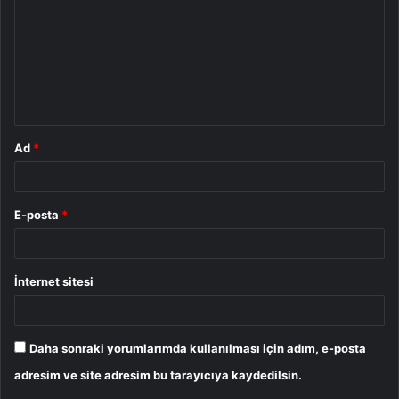
r
u
m
*
Ad
*
E-posta
*
İnternet sitesi
Daha sonraki yorumlarımda kullanılması için adım, e-posta
adresim ve site adresim bu tarayıcıya kaydedilsin.