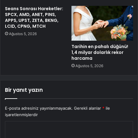
Seans Sonrası Hareketler:
SPCX, AMD, ANET, PINS,
APPS, UPST, ZETA, BKNG,
LCID, CPNG, MTCH
Ağustos 5, 2026
Tarihin en pahalı düğünü!
1,4 milyar dolarlık rekor
harcama
Ağustos 5, 2026
Bir yanıt yazın
E-posta adresiniz yayınlanmayacak.
Gerekli alanlar
*
ile
işaretlenmişlerdir
Y
o