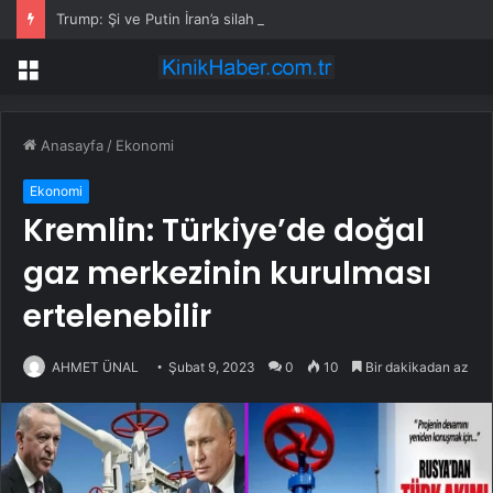
Trump: Şi ve Putin İran’a silah satmayacaklarını söyledi
Menü
Anasayfa
/
Ekonomi
Ekonomi
Kremlin: Türkiye’de doğal
gaz merkezinin kurulması
ertelenebilir
AHMET ÜNAL
Şubat 9, 2023
0
10
Bir dakikadan az