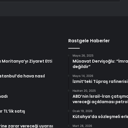
Rastgele Haberler
Mayıs 26, 2025
 Moritanya’yı Ziyaret Etti
Müsavat Dervişoğlu: “İmralı
değildir”
stanbul’da hava nasıl
Mayıs 14, 2026
İzmit’teki Tüpraş rafineri
Haziran 20, 2025
madı
ABD’nin İsrail-İran çatış
vereceği açıklaması petrol
 TL’lik satış
Ocak 19, 2026
Kütahya’da sözleşmeli erle
ine zarar vereceği uyarısı
Mart 28, 2026