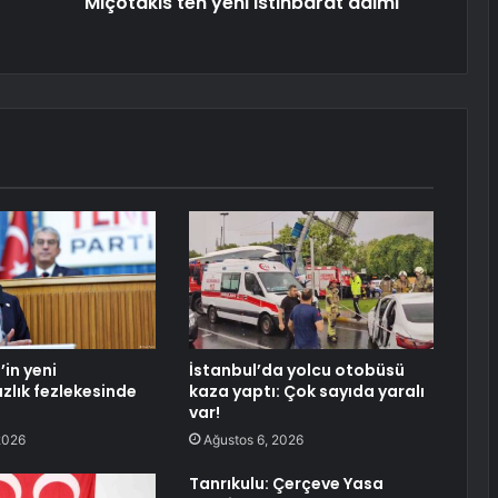
Miçotakis'ten yeni istihbarat adımı
’in yeni
İstanbul’da yolcu otobüsü
lık fezlekesinde
kaza yaptı: Çok sayıda yaralı
var!
2026
Ağustos 6, 2026
Tanrıkulu: Çerçeve Yasa