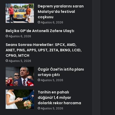
Deprem yaralarını saran
Malatya’da festival
coşkusu
Ağustos 6, 2026
Belçika GP’de Antonelli Zafere Ulaştı
Ağustos 6, 2026
Seans Sonrası Hareketler: SPCX, AMD,
ANET, PINS, APPS, UPST, ZETA, BKNG, LCID,
CPNG, MTCH
Ağustos 5, 2026
Özgür Özel’in istifa planı
ortaya çıktı
Ağustos 5, 2026
Tarihin en pahalı
düğünü! 1,4 milyar
dolarlık rekor harcama
Ağustos 5, 2026