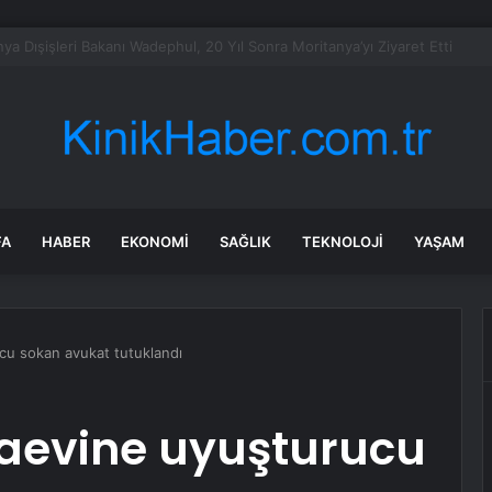
mmuz 2026 İstanbul HAVA DURUMU! Yarın İstanbul’da hava nasıl olacak, 
FA
HABER
EKONOMI
SAĞLIK
TEKNOLOJI
YAŞAM
cu sokan avukat tutuklandı
zaevine uyuşturucu