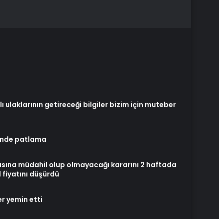
 ulaklarının getireceği bilgiler bizim için muteber
sinde patlama
masına müdahil olup olmayacağı kararını 2 haftada
 fiyatını düşürdü
r yemin etti