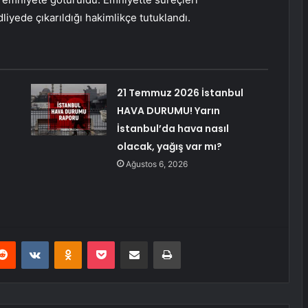
liyede çıkarıldığı hakimlikçe tutuklandı.
21 Temmuz 2026 İstanbul
HAVA DURUMU! Yarın
İstanbul’da hava nasıl
olacak, yağış var mı?
Ağustos 6, 2026
erest
Reddit
VKontakte
Odnoklassniki
Pocket
E-Posta ile paylaş
Yazdır