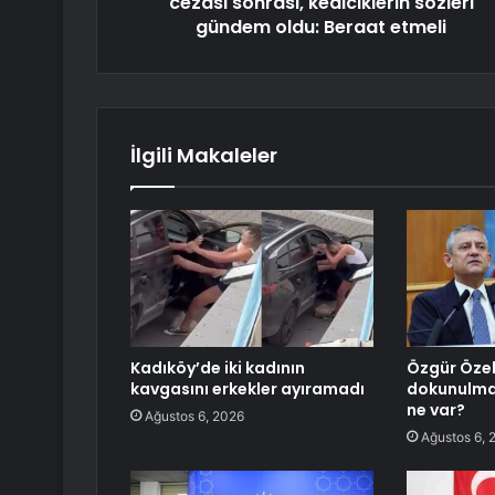
cezası sonrası, kediciklerin sözleri
gündem oldu: Beraat etmeli
İlgili Makaleler
Kadıköy’de iki kadının
Özgür Özel
kavgasını erkekler ayıramadı
dokunulmaz
ne var?
Ağustos 6, 2026
Ağustos 6, 