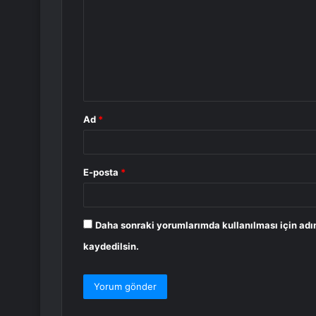
r
u
m
*
Ad
*
E-posta
*
Daha sonraki yorumlarımda kullanılması için adı
kaydedilsin.