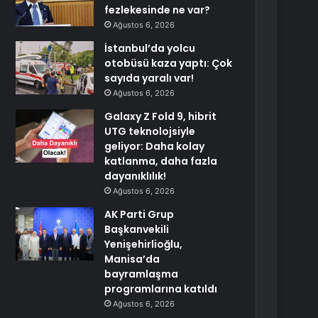
fezlekesinde ne var?
Ağustos 6, 2026
İstanbul’da yolcu
otobüsü kaza yaptı: Çok
sayıda yaralı var!
Ağustos 6, 2026
Galaxy Z Fold 9, hibrit
UTG teknolojsiyle
geliyor: Daha kolay
katlanma, daha fazla
dayanıklılık!
Ağustos 6, 2026
AK Parti Grup
Başkanvekili
Yenişehirlioğlu,
Manisa’da
bayramlaşma
programlarına katıldı
Ağustos 6, 2026