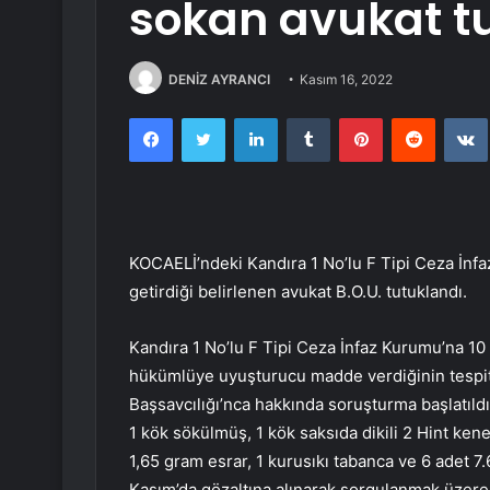
sokan avukat t
DENİZ AYRANCI
Kasım 16, 2022
Facebook
Twitter
LinkedIn
Tumblr
Pinterest
Reddit
KOCAELİ’ndeki Kandıra 1 No’lu F Tipi Ceza İn
getirdiği belirlenen avukat B.O.U. tutuklandı.
Kandıra 1 No’lu F Tipi Ceza İnfaz Kurumu’na 10
hükümlüye uyuşturucu madde verdiğinin tespit
Başsavcılığı’nca hakkında soruşturma başlatıldı
1 kök sökülmüş, 1 kök saksıda dikili 2 Hint kenevi
1,65 gram esrar, 1 kurusıkı tabanca ve 6 adet 7.
Kasım’da gözaltına alınarak sorgulanmak üzere