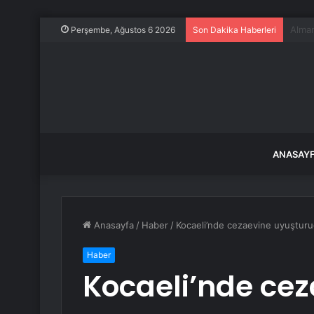
21 Te
Perşembe, Ağustos 6 2026
Son Dakika Haberleri
ANASAY
Anasayfa
/
Haber
/
Kocaeli’nde cezaevine uyuşturu
Haber
Kocaeli’nde ce