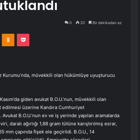
utuklandı
0
20
Bir dakikadan az
VKontakte
Odnoklassniki
Pocket
faz Kurumu’nda, müvekkili olan hükümlüye uyuşturucu
 Kasım’da giden avukat B.O.U.’nun, müvekkili olan
 edilmesi üzerine Kandıra Cumhuriyet
. Avukat B.O.U.’nun ev ve iş yerinde yapılan aramalarda
ri, daralı ağırlığı 1,88 gram tütüne karıştırılmış esrar,
65 mm çapında fişek ele geçirildi. B.O.U., 14
 emniyete götürüldü. Emniyette süreçleri