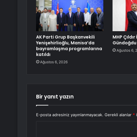
AK Parti Grup Başkanvekili
MHP Çıldır 
Yenişehirlioğlu, Manisa’da
Gündoğdu 
bayramlaşma programlarına
Ağustos 6, 
katıldı
Ağustos 6, 2026
Bir yanıt yazın
E-posta adresiniz yayınlanmayacak.
Gerekli alanlar
*
i
Y
o