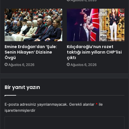
Emine Erdoğan’dan ‘Şule:
Kılıçdaroğlu’nun rozet
Senin Hikayen’ Dizisine
taktığı isim yılların CHP’lisi
Övgü
çıktı
Ağustos 6, 2026
Ağustos 6, 2026
Bir yanıt yazın
E-posta adresiniz yayınlanmayacak.
Gerekli alanlar
*
ile
işaretlenmişlerdir
Y