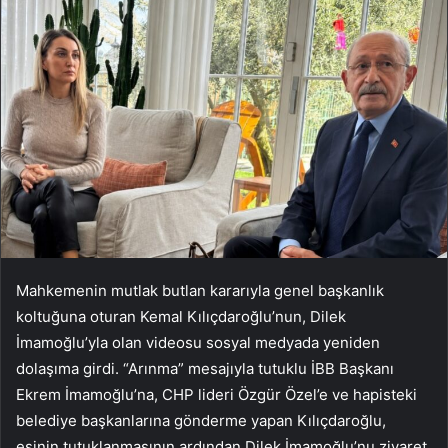
Mahkemenin mutlak butlan kararıyla genel başkanlık
koltuğuna oturan Kemal Kılıçdaroğlu’nun, Dilek
İmamoğlu’yla olan videosu sosyal medyada yeniden
dolaşıma girdi. “Arınma” mesajıyla tutuklu İBB Başkanı
Ekrem İmamoğlu’na, CHP lideri Özgür Özel’e ve hapisteki
belediye başkanlarına gönderme yapan Kılıçdaroğlu,
eşinin tutuklanmasının ardından Dilek İmamoğlu’nu ziyaret