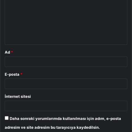
o
r
u
m
*
Ad
*
E-posta
*
İnternet sitesi
Daha sonraki yorumlarımda kullanılması için adım, e-posta
adresim ve site adresim bu tarayıcıya kaydedilsin.