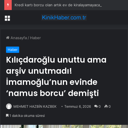
Kredi kartı borcu olan artık ev de kiralayamayacak
Menü
Anasayfa
/
Haber
Haber
Kılıçdaroğlu unuttu ama
arşiv unutmadı!
İmamoğlu’nun evinde
‘namus borcu’ demişti
MEHMET HAZBİN KAZBEK
Temmuz 6, 2026
0
0
1 dakika okuma süresi