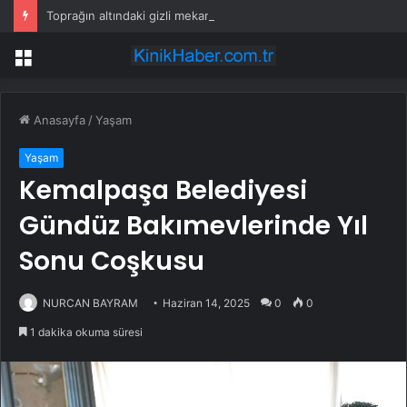
Toprağın altındaki gizli mekanizma keşfedildi: Tohumlar yağmuru duyabiliyormuş
Menü
Anasayfa
/
Yaşam
Yaşam
Kemalpaşa Belediyesi
Gündüz Bakımevlerinde Yıl
Sonu Coşkusu
NURCAN BAYRAM
Haziran 14, 2025
0
0
1 dakika okuma süresi