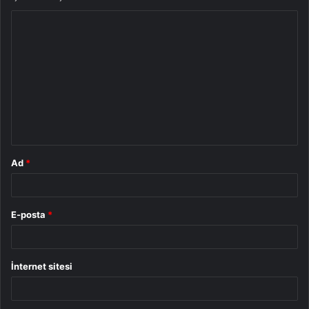
Y
o
r
u
m
*
Ad
*
E-posta
*
İnternet sitesi