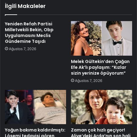
İlgili Makaleler
Yeniden Refah Partisi
Milletvekili Bekin, Obp
Uygulamasını Meclis
Gündemine Taşıdı
Ağustos 7, 2026
Melek Gültekin’den Çağan
Efe Ak’lı paylaşım: “Kızlar
sizin yerinize öpüyorum”
Ağustos 7, 2026
Yoğun bakıma kaldırılmıştı:
Zaman çok hızlı geçiyor!
Lösemi tedavisi gören
Aliye’deki Arda’nın son hali