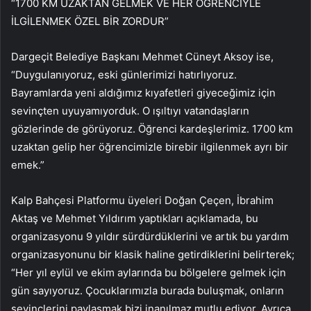
“1700 KM UZAKTAN GELMEK VE HER ÖĞRENCİYLE
İLGİLENMEK ÖZEL BİR ZORDUR”
Dargeçit Belediye Başkanı Mehmet Cüneyt Aksoy ise,
“Duygulanıyoruz, eski günlerimizi hatırlıyoruz.
Bayramlarda yeni aldığımız kıyafetleri giyeceğimiz için
sevinçten uyuyamıyorduk. O ışıltıyı vatandaşların
gözlerinde de görüyoruz. Öğrenci kardeşlerimiz. 1700 km
uzaktan gelip her öğrencimizle birebir ilgilenmek ayrı bir
emek.”
Kalp Bahçesi Platformu üyeleri Doğan Çeçen, İbrahim
Aktaş ve Mehmet Yıldırım yaptıkları açıklamada, bu
organizasyonu 9 yıldır sürdürdüklerini ve artık bu yardım
organizasyonunu bir klasik haline getirdiklerini belirterek;
“Her yıl eylül ve ekim aylarında bu bölgelere gelmek için
gün sayıyoruz. Çocuklarımızla burada buluşmak, onların
sevinçlerini paylaşmak bizi inanılmaz mutlu ediyor. Ayrıca