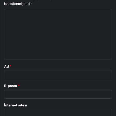
işaretlenmişlerdir
Y
o
r
u
m
*
Ad
*
E-posta
*
İnternet sitesi