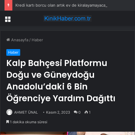
Kredi kartı borcu olan artık ev de kiralayamayacak
Menü
Anasayfa
/
Haber
Haber
Kalp Bahçesi Platformu
Doğu ve Güneydoğu
Anadolu’daki 6 Bin
Öğrenciye Yardım Dağıttı
AHMET ÜNAL
Kasım 2, 2023
0
1
1 dakika okuma süresi