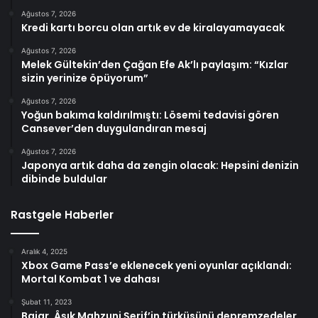
Ağustos 7, 2026
Kredi kartı borcu olan artık ev de kiralayamayacak
Ağustos 7, 2026
Melek Gültekin’den Çağan Efe Ak’lı paylaşım: “Kızlar
sizin yerinize öpüyorum”
Ağustos 7, 2026
Yoğun bakıma kaldırılmıştı: Lösemi tedavisi gören
Cansever’den duygulandıran mesaj
Ağustos 7, 2026
Japonya artık daha da zengin olacak: Hepsini denizin
dibinde buldular
Rastgele Haberler
Aralık 4, 2025
Xbox Game Pass’e eklenecek yeni oyunlar açıklandı:
Mortal Kombat 1 ve dahası
Şubat 11, 2023
Bajar, Âşık Mahzuni Şerif’in türküsünü depremzedeler