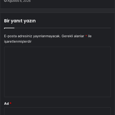
Ağustos 6, 2026
Bir yanıt yazın
E-posta adresiniz yayınlanmayacak.
Gerekli alanlar
*
ile
işaretlenmişlerdir
Y
o
r
u
m
*
Ad
*