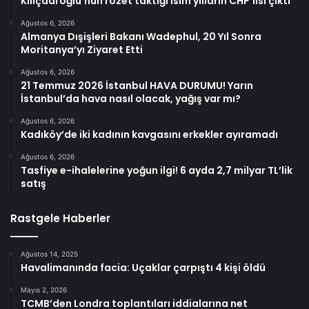
Kılıçdaroğlu’nun rozet taktığı isim yılların CHP’lisi çıktı
Ağustos 6, 2026
Almanya Dışişleri Bakanı Wadephul, 20 Yıl Sonra
Moritanya’yı Ziyaret Etti
Ağustos 6, 2026
21 Temmuz 2026 İstanbul HAVA DURUMU! Yarın
İstanbul’da hava nasıl olacak, yağış var mı?
Ağustos 6, 2026
Kadıköy’de iki kadının kavgasını erkekler ayıramadı
Ağustos 6, 2026
Tasfiye e-ihalelerine yoğun ilgi! 6 ayda 2,7 milyar TL’lik
satış
Rastgele Haberler
Ağustos 14, 2025
Havalimanında facia: Uçaklar çarpıştı 4 kişi öldü
Mayıs 2, 2026
TCMB’den Londra toplantıları iddialarına net