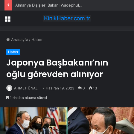
Almanya Dışişleri Bakanı Wadephul, 20 Yıl Sonra Moritanya’yı Ziyaret Etti
Menü
Anasayfa
/
Haber
Haber
Japonya Başbakanı’nın
oğlu görevden alınıyor
AHMET ÜNAL
Haziran 19, 2023
0
13
1 dakika okuma süresi