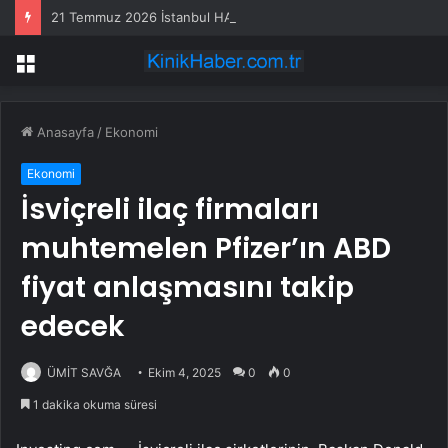
21 Temmuz 2026 İstanbul HAVA DURUMU! Yarın İstanbul’da hava nasıl olacak, yağış var mı?
Menü
Anasayfa
/
Ekonomi
Ekonomi
İsviçreli ilaç firmaları
muhtemelen Pfizer’ın ABD
fiyat anlaşmasını takip
edecek
ÜMİT SAVĞA
Ekim 4, 2025
0
0
1 dakika okuma süresi