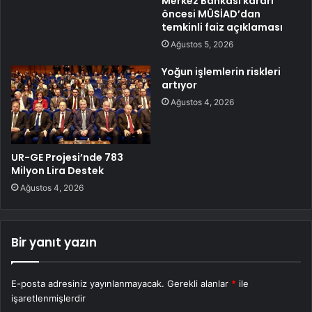
Merkez Bankası kararı
öncesi MÜSİAD’dan
temkinli faiz açıklaması
Ağustos 5, 2026
Yoğun işlemlerin riskleri
artıyor
Ağustos 4, 2026
UR-GE Projesi’nde 783
Milyon Lira Destek
Ağustos 4, 2026
Bir yanıt yazın
E-posta adresiniz yayınlanmayacak.
Gerekli alanlar
*
ile
işaretlenmişlerdir