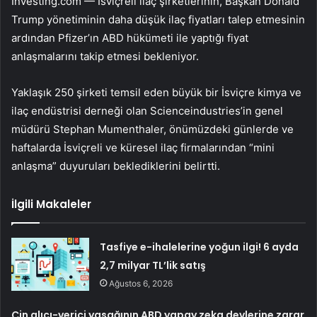
Investing.com — İsviçreli ilaç şirketlerinin, Başkan Donald
Trump yönetiminin daha düşük ilaç fiyatları talep etmesinin
ardından
Pfizer
’ın ABD hükümeti ile yaptığı fiyat
anlaşmalarını takip etmesi bekleniyor.
Yaklaşık 250 şirketi temsil eden büyük bir İsviçre kimya ve
ilaç endüstrisi derneği olan Scienceindustries’in genel
müdürü Stephan Mumenthaler, önümüzdeki günlerde ve
haftalarda İsviçreli ve küresel ilaç firmalarından “mini
anlaşma” duyuruları beklediklerini belirtti.
İlgili Makaleler
Tasfiye e-ihalelerine yoğun ilgi! 6 ayda
2,7 milyar TL’lik satış
Ağustos 6, 2026
Çin alıcı-verici yasağının ABD yapay zeka devlerine zarar