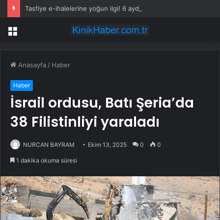
Tasfiye e-ihalelerine yoğun ilgi! 6 ayda 2,7 milyar TL’lik satış
Menü
Anasayfa
/
Haber
Haber
İsrail ordusu, Batı Şeria’da
38 Filistinliyi yaraladı
NURCAN BAYRAM
Ekim 13, 2025
0
0
1 dakika okuma süresi