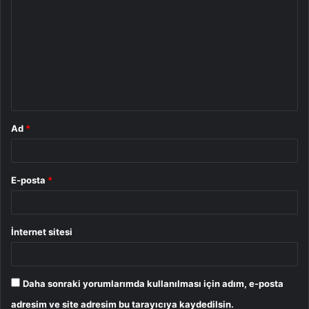
o
r
u
m
*
Ad
*
E-posta
*
İnternet sitesi
Daha sonraki yorumlarımda kullanılması için adım, e-posta
adresim ve site adresim bu tarayıcıya kaydedilsin.