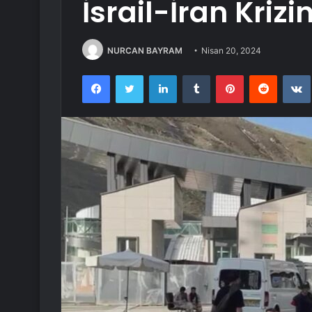
İsrail-İran Krizi
NURCAN BAYRAM
Nisan 20, 2024
Facebook
Twitter
LinkedIn
Tumblr
Pinterest
Reddit