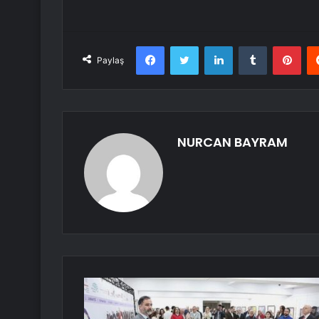
Facebook
Twitter
LinkedIn
Tumblr
Pint
Paylaş
NURCAN BAYRAM