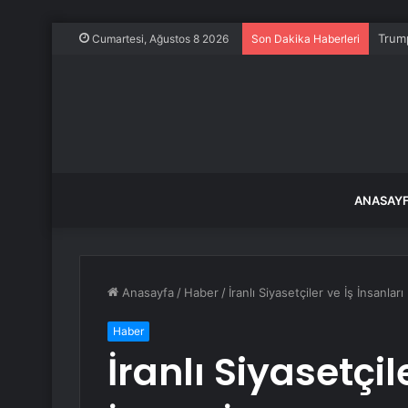
Trump
Cumartesi, Ağustos 8 2026
Son Dakika Haberleri
ANASAY
Anasayfa
/
Haber
/
İranlı Siyasetçiler ve İş İnsanları
Haber
İranlı Siyasetçil