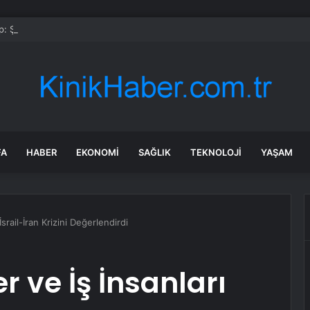
: Şi ve Putin İran’a silah satmayacaklarını söyledi
FA
HABER
EKONOMI
SAĞLIK
TEKNOLOJI
YAŞAM
 İsrail-İran Krizini Değerlendirdi
er ve İş İnsanları