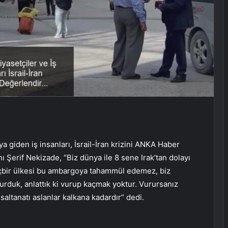
ya giden iş insanları, İsrail-İran krizini ANKA Haber
nı Şerif Nekizade, “Biz dünya ile 8 sene Irak’tan dolayı
çbir ülkesi bu ambargoya tahammül edemez, biz
urduk, anlattık ki vurup kaçmak yoktur. Vurursanız
saltanatı aslanlar kalkana kadardır” dedi.