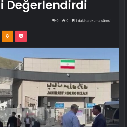
ni Değerlendirdi
0
0
1 dakika okuma süresi
VKontakte
Odnoklassniki
Pocket