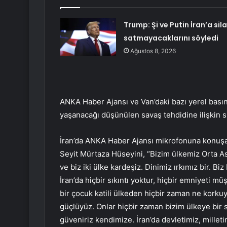
Trump: Şi ve Putin İran’a sil
satmayacaklarını söyledi
Ağustos 8, 2026
ANKA Haber Ajansı ve Van’daki bazı yerel basın ku
yaşanacağı düşünülen savaş tehdidine ilişkin siy
İran’da ANKA Haber Ajansı mikrofonuna konuşan
Seyit Mürtaza Hüseyini, “Bizim ülkemiz Orta As
ve biz iki ülke kardeşiz. Dinimiz ırkımız bir. 
İran’da hiçbir sıkıntı yoktur, hiçbir emniyeti müş
bir çocuk katili ülkeden hiçbir zaman ne korkuyo
güçlüyüz. Onlar hiçbir zaman bizim ülkeye bir 
güveniriz kendimize. İran’da devletimiz, millet