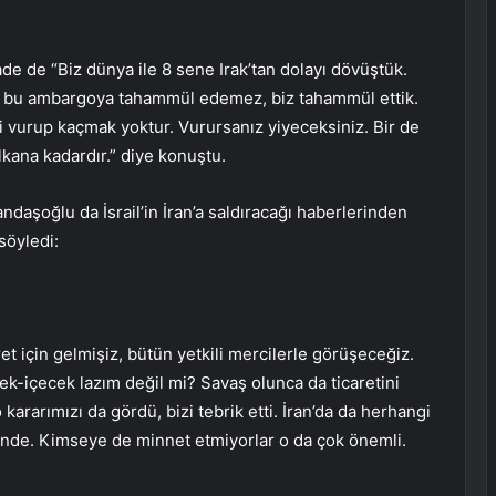
ade de “Biz dünya ile 8 sene Irak’tan dolayı dövüştük.
i bu ambargoya tahammül edemez, biz tahammül ettik.
ki vurup kaçmak yoktur. Vurursanız yiyeceksiniz. Bir de
lkana kadardır.” diye konuştu.
Kandaşoğlu da İsrail’in İran’a saldıracağı haberlerinden
söyledi:
ret için gelmişiz, bütün yetkili mercilerle görüşeceğiz.
ek-içecek lazım değil mi? Savaş olunca da ticaretini
kararımızı da gördü, bizi tebrik etti. İran’da da herhangi
yerinde. Kimseye de minnet etmiyorlar o da çok önemli.