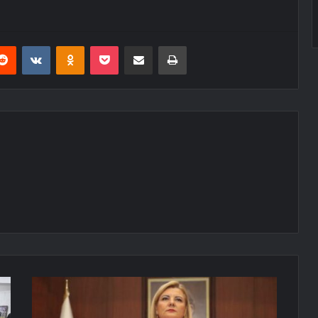
erest
Reddit
VKontakte
Odnoklassniki
Pocket
E-Posta ile paylaş
Yazdır