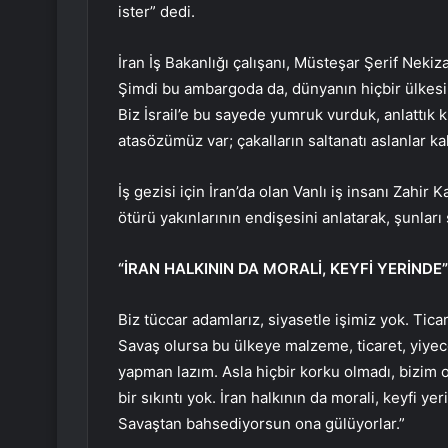
ister” dedi.
İran İş Bakanlığı çalışanı, Müsteşar Şerif Nekiz
Şimdi bu ambargoda da, dünyanın hiçbir ülkes
Biz İsrail’e bu sayede yumruk vurduk, anlattık 
atasözümüz var; çakalların saltanatı aslanlar ka
İş gezisi için İran’da olan Vanlı iş insanı Zahir 
ötürü yakınlarının endişesini anlatarak, şunları 
“İRAN HALKININ DA MORALİ, KEYFİ YERİNDE”
Biz tüccar adamlarız, siyasetle işimiz yok. Tica
Savaş olursa bu ülkeye malzeme, ticaret, yiyec
yapman lazım. Asla hiçbir korku olmadı, bizim o 
bir sıkıntı yok. İran halkının da morali, keyfi 
Savaştan bahsediyorsun ona gülüyorlar.”