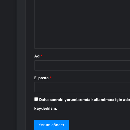
o
r
u
m
*
Ad
*
E-posta
*
Daha sonraki yorumlarımda kullanılması için adı
kaydedilsin.