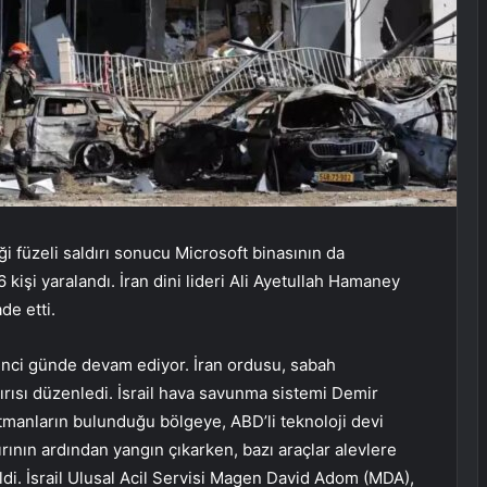
iği füzeli saldırı sonucu Microsoft binasının da
işi yaralandı. İran dini lideri Ali Ayetullah Hamaney
ade etti.
8’inci günde devam ediyor. İran ordusu, sabah
dırısı düzenledi. İsrail hava savunma sistemi Demir
tmanların bulunduğu bölgeye, ABD’li teknoloji devi
dırının ardından yangın çıkarken, bazı araçlar alevlere
ldi. İsrail Ulusal Acil Servisi Magen David Adom (MDA),