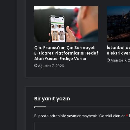
Çin: Fransa’nın Çin Sermayeli
İstanbul’da
E-ticaret Platformlarını Hedef
elektrik v
Alan Yasası Endişe Verici
Ağustos 7, 
Ağustos 7, 2026
Bir yanıt yazın
E-posta adresiniz yayınlanmayacak.
Gerekli alanlar
*
i
Y