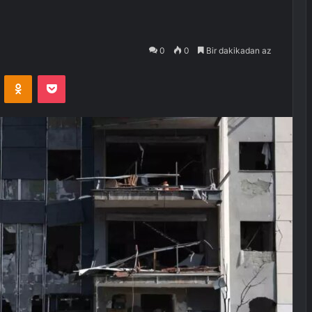
0
0
Bir dakikadan az
VKontakte
Odnoklassniki
Pocket