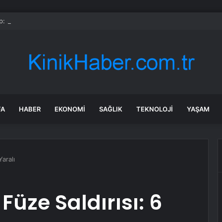
: Şi ve Putin İran’a silah satmayacaklarını söyledi
FA
HABER
EKONOMI
SAĞLIK
TEKNOLOJI
YAŞAM
Yaralı
 Füze Saldırısı: 6