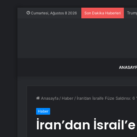
Trump
Cumartesi, Ağustos 8 2026
Son Dakika Haberleri
ANASAY
Anasayfa
/
Haber
/
İran’dan İsrail’e Füze Saldırısı: 6 
Haber
İran’dan İsrail’e