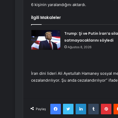
6 kişinin yaralandığını aktardı.
İlgili Makaleler
Trump: Şi ve Putin İran’a sil
satmayacaklarını söyledi
Ağustos 8, 2026
İran dini lideri Ali Ayetullah Hamaney sosyal 
cezalandırılıyor. Şu anda cezalandırılıyor” ifad
Facebook
Twitter
LinkedIn
Tumblr
Pint
Paylaş