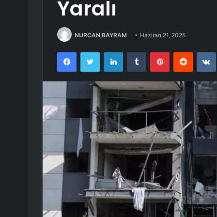
Yaralı
NURCAN BAYRAM
Haziran 21, 2025
Facebook
Twitter
LinkedIn
Tumblr
Pinterest
Reddit