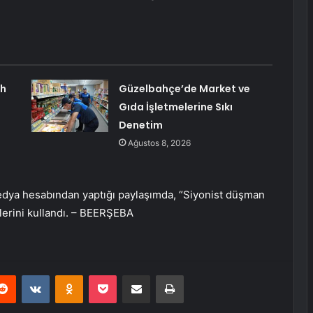
ah
Güzelbahçe’de Market ve
Gıda İşletmelerine Sıkı
Denetim
Ağustos 8, 2026
medya hesabından yaptığı paylaşımda, “Siyonist düşman
elerini kullandı. – BEERŞEBA
erest
Reddit
VKontakte
Odnoklassniki
Pocket
E-Posta ile paylaş
Yazdır