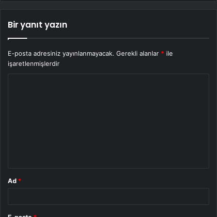
Bir yanıt yazın
E-posta adresiniz yayınlanmayacak.
Gerekli alanlar
*
ile
işaretlenmişlerdir
Y
o
r
u
m
*
Ad
*