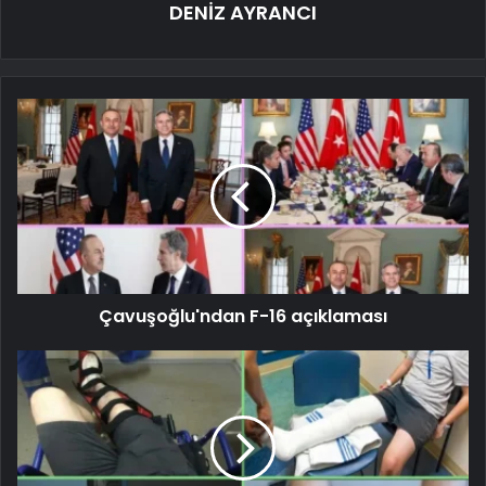
DENİZ AYRANCI
Çavuşoğlu'ndan F-16 açıklaması