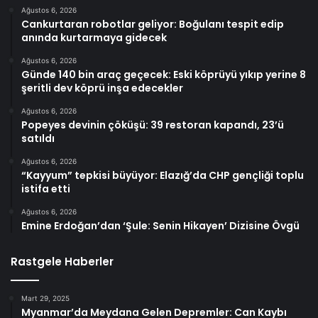
Ağustos 6, 2026
Cankurtaran robotlar geliyor: Boğulanı tespit edip
anında kurtarmaya gidecek
Ağustos 6, 2026
Günde 140 bin araç geçecek: Eski köprüyü yıkıp yerine 8
şeritli dev köprü inşa edecekler
Ağustos 6, 2026
Popeyes devinin çöküşü: 39 restoran kapandı, 23’ü
satıldı
Ağustos 6, 2026
“Kayyum” tepkisi büyüyor: Elazığ’da CHP gençliği toplu
istifa etti
Ağustos 6, 2026
Emine Erdoğan’dan ‘Şule: Senin Hikayen’ Dizisine Övgü
Rastgele Haberler
Mart 29, 2025
Myanmar’da Meydana Gelen Depremler: Can Kaybı