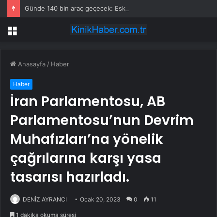
Günde 140 bin araç geçecek: Eski köprüyü yıkıp yerine 8 şeritli dev köprü inşa edecekler
Menü
Anasayfa
/
Haber
Haber
İran Parlamentosu, AB
Parlamentosu’nun Devrim
Muhafızları’na yönelik
çağrılarına karşı yasa
tasarısı hazırladı.
DENİZ AYRANCI
Ocak 20, 2023
0
11
1 dakika okuma süresi